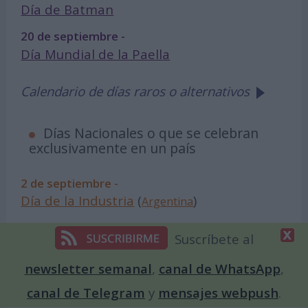
Día de Batman
20 de septiembre -
Día Mundial de la Paella
Calendario de días raros o alternativos
Días Nacionales o que se celebran
exclusivamente en un país
2 de septiembre -
Día de la Industria
(
)
Argentina
8 de septiembre -
Suscríbete al
Día del Cooperante
(
)
España
newsletter semanal
,
canal de WhatsApp
,
11 de septiembre -
Día de los Patriotas
(
)
Estados Unidos
canal de Telegram
y
mensajes webpush
.