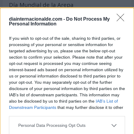
Día Mundial de la Arepa
12 de septiembre -
diainternacionalde.com -
Do Not Process My
Día Internacional de Acción contra la
Personal Information
Migraña
If you wish to opt-out of the sale, sharing to third parties, or
12 de septiembre -
processing of your personal or sensitive information for
Día Mundial de los Primeros Auxilios
targeted advertising by us, please use the below opt-out
section to confirm your selection. Please note that after your
12 de septiembre -
opt-out request is processed you may continue seeing
Día del Bienestar en el Caribe
interest-based ads based on personal information utilized by
us or personal information disclosed to third parties prior to
13 de septiembre -
your opt-out. You may separately opt-out of the further
Día Internacional del Chocolate
disclosure of your personal information by third parties on the
IAB’s list of downstream participants. This information may
13 de septiembre -
also be disclosed by us to third parties on the
IAB’s List of
Día Mundial de la Sepsis
Downstream Participants
that may further disclose it to other
third parties.
13 de septiembre -
Día del Programador
Personal Data Processing Opt Outs