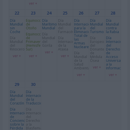
ver +
22
23
24
25
26
27
28
Día
Equinoccio
Día
Día
Día
Día
Día
Mundial
de
Marítimo
Mundial
Internacional
Mundial
Mundial
sin
Otoño
Mundial
del
para la
del
contra
Coche
Farmacéutico
Eliminación
Turismo
la Rabia
Equinoccio
Día
Total de
Día
de
Mundial
Día
Día
Día
las
Mundial
Primavera
del
Internacional
Europeo
Internacional
Armas
del
(Hemisferio
Gorila
de la
del
del
Nucleares
Rinoceronte
Sur)
Ataxia
Donante
Derecho
ver +
Día
de
de
ver +
ver +
ver +
Mundial
Médula
Acceso
de la
Ósea
Universal
Salud
a la
ver +
Ambiental
Información
ver +
ver +
29
30
Día
Día
Mundial
Internacional
del
de la
Corazón
Traducción
Día
Día
Internacional
Internacional
de
del
Concienciación
Derecho
sobre la
a la
Pérdida
Blasfemia