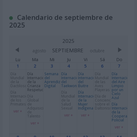
Calendario de septiembre de
2025
2025
SEPTIEMBRE
agosto
octubre
Lu
Ma
Mi
Ju
Vi
Sá
Do
1
2
3
4
5
6
7
Día
Día
Semana
Día
Día
Día
Día
Mundial
Internacional
del
Internacional
Internacional
Mundial
Internacional
de la
de la
Aprendizaje
del
del
de las
del Aire
Dactiloscopía
Crianza
Digital
Taekwondo
Buitre
Aves
Limpio
Respetuosa
Playeras
por un
Día
Día
Día
Cielo
Internacional
Día
Mundial
Internacional
Día de
Azul
de los
Global
de la
de la
Concienciación
Primates
de
Salud
Mujer
sobre el
Día
Adquisición
Sexual
Indígena
Daltonismo
Internacional
ver +
de
de la
ver +
ver +
Talento
Cooperación
Policial
ver +
ver +