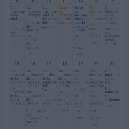
8
9
10
11
12
13
14
Día
Día
Día
Día de
Día de
Día
Día
Internacional
Internacional
Internacional
los
las
Internacional
Mundial
de la
Proteger
para la
Patriotas
Naciones
del
de la
Alfabetización
la
prevención
(
Estados
Unidas
Chocolate
Dermatitis
Educación
del
Unidos
)
para la
Atópica
Día
Día
de
suicidio
Cooperación
Internacional
Mundial
Semana
Ataques
Sur-Sur
del
de la
del
Periodista
Día
Día
Sepsis
Bienestar
Mundial
Mundial
en las
ver +
ver +
de la
de la
Américas
Agricultura
Arepa
ver +
ver +
15
16
17
18
19
20
21
Día
Día
Día
Día
Día
Día
Día
Internacional
Internacional
Mundial
Internacional
Mundial
Internacional
Internacional
de la
de la
de la
de la
de la
del
de la
Democracia
Capa de
Seguridad
Igualdad
Astronomía
Deporte
Paz
Ozono
del
Salarial
(en
Universitario
Día
Día
Paciente
Otoño)
Europeo
Día
Día
Día
Mundial
de la
Internacional
Día
Mundial
Día
Mundial
del
Salud
de la
Internacional
de la
Mundial
de la
Alzheimer
Prostática
Ciencia,
de la
Quiropraxia
de la
Libertad
ver +
la
Música
Marca
de
ver +
ver +
Tecnología
Country
Propia
Expresión
y la
de
ver +
ver +
Innovación
Pensamiento
para el
ver +
Sur