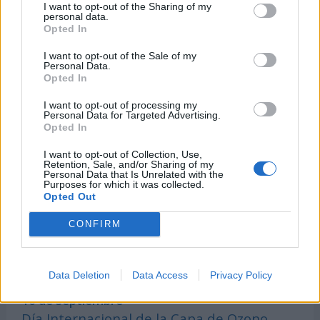
I want to opt-out of the Sharing of my
13 de septiembre -
personal data.
Día del Profesor de Natación
Opted In
13 de septiembre -
I want to opt-out of the Sale of my
Personal Data.
Día Internacional de la Colangitis Biliar
Opted In
Primaria
I want to opt-out of processing my
14 de septiembre -
Personal Data for Targeted Advertising.
Opted In
Día Mundial de la Dermatitis Atópica
I want to opt-out of Collection, Use,
15 de septiembre -
Retention, Sale, and/or Sharing of my
Personal Data that Is Unrelated with the
Día Internacional de la Democracia
Purposes for which it was collected.
Opted Out
15 de septiembre -
Día Europeo de la Salud Prostática
CONFIRM
15 de septiembre -
Día Mundial del Linfoma
Data Deletion
Data Access
Privacy Policy
16 de septiembre -
Día Internacional de la Capa de Ozono