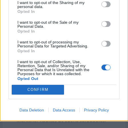
Alimentarse balanceadamente. Evitar el
I want to opt-out of the Sharing of my
personal data.
consumo de alimentos y bebidas altamente
Opted In
procesados.
I want to opt-out of the Sale of my
Personal Data.
Hacer ejercicios regularmente.
Opted In
Evitar el consumo de alcohol y sustancias
I want to opt-out of processing my
estupefacientes.
Personal Data for Targeted Advertising.
Opted In
Desplazarse en la medida de lo posible a pie o
I want to opt-out of Collection, Use,
en bicicleta.
Retention, Sale, and/or Sharing of my
Personal Data that Is Unrelated with the
Mantener hábitos personales de higiene y
Purposes for which it was collected.
Opted Out
limpieza diarios.
CONFIRM
Apagar las luces que no se estén utilizando en
el hogar.
Gestionar el manejo del estrés y la ansiedad.
Data Deletion
Data Access
Privacy Policy
Mantener hábitos de sueño saludables.