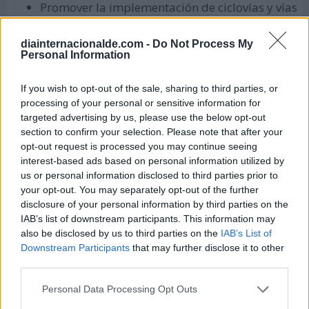
Promover la implementación de ciclovías y vías
peatonales.
diainternacionalde.com -
Do Not Process My
Empresas:
Personal Information
Garantizar a los empleados y trabajadores el
If you wish to opt-out of the sale, sharing to third parties, or
acceso al agua potable.
processing of your personal or sensitive information for
targeted advertising by us, please use the below opt-out
Apoyar el teletrabajo.
section to confirm your selection. Please note that after your
opt-out request is processed you may continue seeing
Apoyar la lactancia materna por parte de
interest-based ads based on personal information utilized by
madres trabajadoras.
us or personal information disclosed to third parties prior to
your opt-out. You may separately opt-out of the further
Contribuir al ahorro energético, apagando las
disclosure of your personal information by third parties on the
luces de oficinas y edificaciones.
IAB’s list of downstream participants. This information may
also be disclosed by us to third parties on the
IAB’s List of
Producir o adquirir productos reciclables o
Downstream Participants
that may further disclose it to other
reutilizables.
third parties.
Personas:
Personal Data Processing Opt Outs