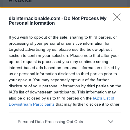
Del 19 al 22 de mayo
diainternacionalde.com -
Do Not Process My
Semana de África
Personal Information
Del 25 al 31 de mayo
If you wish to opt-out of the sale, sharing to third parties, or
Semana Europea Contra el Cáncer
processing of your personal or sensitive information for
targeted advertising by us, please use the below opt-out
section to confirm your selection. Please note that after your
opt-out request is processed you may continue seeing
Hoy 8 de agosto es:
interest-based ads based on personal information utilized by
us or personal information disclosed to third parties prior to
your opt-out. You may separately opt-out of the further
disclosure of your personal information by third parties on the
Dia Internacional del Gato (por
IAB’s list of downstream participants. This information may
IFAW)
also be disclosed by us to third parties on the
IAB’s List of
Downstream Participants
that may further disclose it to other
8 de agosto de 2026
third parties.
Personal Data Processing Opt Outs