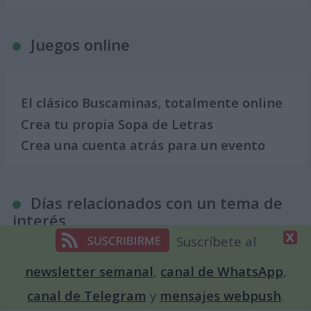
Juegos online
El clásico Buscaminas, totalmente online
Crea tu propia Sopa de Letras
Crea una cuenta atrás para un evento
Días relacionados con un tema de
interés
Suscríbete al
newsletter semanal
,
canal de WhatsApp
,
Calendario para Enamorados. Días
canal de Telegram
y
mensajes webpush
.
internacionales y mundiales del amor