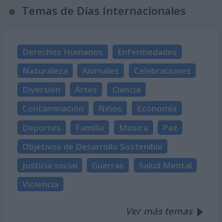
Temas de Días Internacionales
Derechos Humanos
Enfermedades
Naturaleza
Animales
Celebraciones
Diversión
Artes
Ciencia
Contaminación
Niños
Economía
Deportes
Familia
Música
Paz
Objetivos de Desarrollo Sostenible
Justicia social
Guerras
Salud Mental
Violencia
Ver más temas