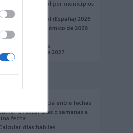
Calendario Laboral por municipios
(España)
Calendario Laboral (España) 2026
Calendario Astronómico de 2026
Calendario Lunar
Calendario de Días
Internacionales de 2027
Calculadoras
Calcula la diferencia entre fechas
Sumar o restar días o semanas a
una fecha
Calcular días hábiles