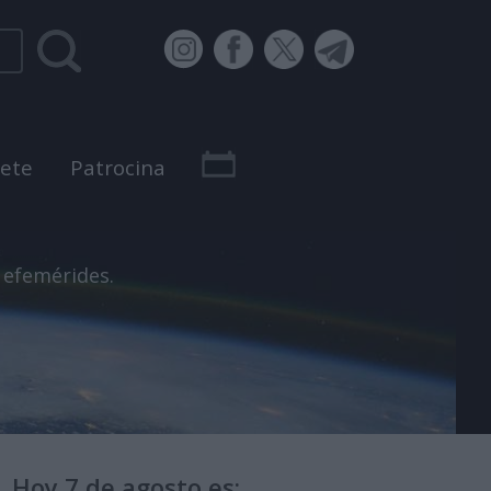
bete
Patrocina
 efemérides.
Hoy 7 de agosto es: