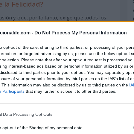
e la Felicidad?
sión y que, por lo tanto, exige que todos los
nte como parte de sus políticas sociales y
acionalde.com -
Do Not Process My Personal Information
a pueda existir una verdadera equidad y
ayude a alcanzar la tan anhelada felicidad que
to opt-out of the sale, sharing to third parties, or processing of your per
formation for targeted advertising by us, please use the below opt-out s
r selection. Please note that after your opt-out request is processed y
eing interest-based ads based on personal information utilized by us or
disclosed to third parties prior to your opt-out. You may separately opt-
losure of your personal information by third parties on the IAB’s list of
. This information may also be disclosed by us to third parties on the
IA
Participants
that may further disclose it to other third parties.
l Data Processing Opt Outs
o opt-out of the Sharing of my personal data.