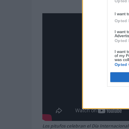
Opted 
I want t
Opted 
I want 
Advertis
Opted 
I want t
of my P
was col
Opted 
Los pitufos celebran el Día Internacional