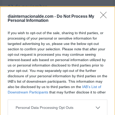
13 de noviembre
diainternacionalde.com -
Do Not Process My
-
Día Mundial de la Bondad
Personal Information
-
Día Mundial de la Dieta Mediterránea
If you wish to opt-out of the sale, sharing to third parties, or
-
Día Internacional de la Enfermedad de
processing of your personal or sensitive information for
Huntington
targeted advertising by us, please use the below opt-out
section to confirm your selection. Please note that after your
opt-out request is processed you may continue seeing
interest-based ads based on personal information utilized by
us or personal information disclosed to third parties prior to
Semanas Internacionales cercanas
your opt-out. You may separately opt-out of the further
disclosure of your personal information by third parties on the
IAB’s list of downstream participants. This information may
Del 9 al 15 de noviembre
also be disclosed by us to third parties on the
IAB’s List of
Downstream Participants
that may further disclose it to other
Semana Internacional de la Ciencia y la
third parties.
Paz
Personal Data Processing Opt Outs
Del 22 al 30 de noviembre