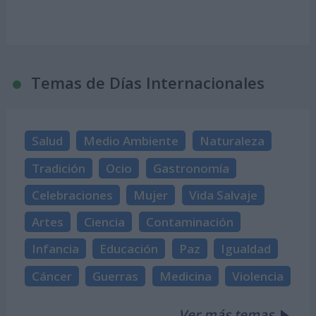
Temas de Días Internacionales
Salud
Medio Ambiente
Naturaleza
Tradición
Ocio
Gastronomía
Celebraciones
Mujer
Vida Salvaje
Artes
Ciencia
Contaminación
Infancia
Educación
Paz
Igualdad
Cáncer
Guerras
Medicina
Violencia
Ver más temas