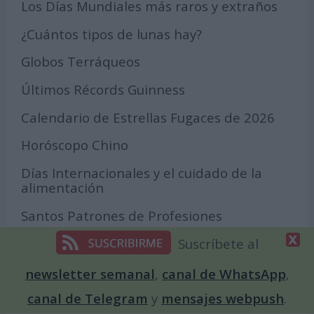
Los Días Mundiales más raros y extraños
¿Cuántos tipos de lunas hay?
Globos Terráqueos
Últimos Récords Guinness
Calendario de Estrellas Fugaces de 2026
Horóscopo Chino
Días Internacionales y el cuidado de la
alimentación
Santos Patrones de Profesiones
Todo sobre la Agenda 2030 y los Objetivos
Suscríbete al
de Desarrollo Sostenible
newsletter semanal
,
canal de WhatsApp
,
Cómo un día internacional puede
canal de Telegram
y
mensajes webpush
.
amplificar la visibilidad de una causa