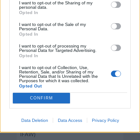
Semana Europea para la Reducción de
I want to opt-out of the Sharing of my
personal data.
Residuos
Opted In
Del 18 al 24 de noviembre
I want to opt-out of the Sale of my
Personal Data.
Semana Mundial de Concienciación sobre
Opted In
la Resistencia a los Antimicrobianos
(RAM)
I want to opt-out of processing my
Personal Data for Targeted Advertising.
Opted In
Del 18 al 24 de noviembre
Semana de Concienciación sobre el
I want to opt-out of Collection, Use,
Retention, Sale, and/or Sharing of my
Azúcar
Personal Data that Is Unrelated with the
Purposes for which it was collected.
Opted Out
CONFIRM
Hoy 8 de agosto es:
Data Deletion
Data Access
Privacy Policy
Dia Internacional del Gato (por
IFAW)