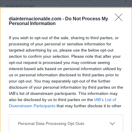
presenciales.
México organizó en 2019 un seminario para
diainternacionalde.com -
Do Not Process My
Personal Information
poner fin a los crímenes contra los
periodistas en América Latina
If you wish to opt-out of the sale, sharing to third parties, or
processing of your personal or sensitive information for
targeted advertising by us, please use the below opt-out
section to confirm your selection. Please note that after your
opt-out request is processed you may continue seeing
interest-based ads based on personal information utilized by
us or personal information disclosed to third parties prior to
your opt-out. You may separately opt-out of the further
disclosure of your personal information by third parties on the
IAB’s list of downstream participants. This information may
also be disclosed by us to third parties on the
IAB’s List of
Downstream Participants
that may further disclose it to other
third parties.
Personal Data Processing Opt Outs