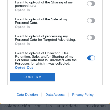
I want to opt-out of the Sharing of my
personal data.
Opted In
I want to opt-out of the Sale of my
Personal Data.
Opted In
I want to opt-out of processing my
Personal Data for Targeted Advertising.
Opted In
I want to opt-out of Collection, Use,
Retention, Sale, and/or Sharing of my
Personal Data that Is Unrelated with the
Purposes for which it was collected.
Opted Out
CONFIRM
Cartel de la celebración de 2018
La Organización de las Naciones Unidas para la
Data Deletion
Data Access
Privacy Policy
Educación, la Ciencia y la Cultura (
UNESCO
) en
colaboración con las autoridades mexicanas