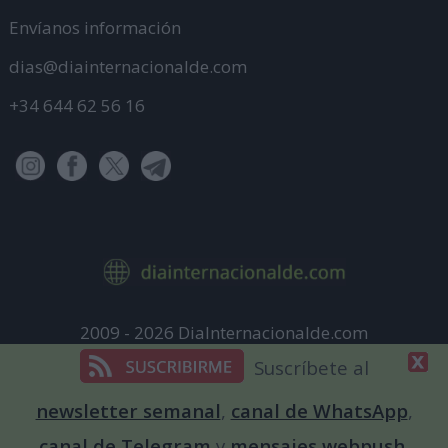
Envíanos información
dias@diainternacionalde.com
+34 644 62 56 16
2009 - 2026 DiaInternacionalde.com
Aviso Legal
Suscríbete al
Política de Privacidad
newsletter semanal
,
canal de WhatsApp
,
Política de cookies
canal de Telegram
y
mensajes webpush
.