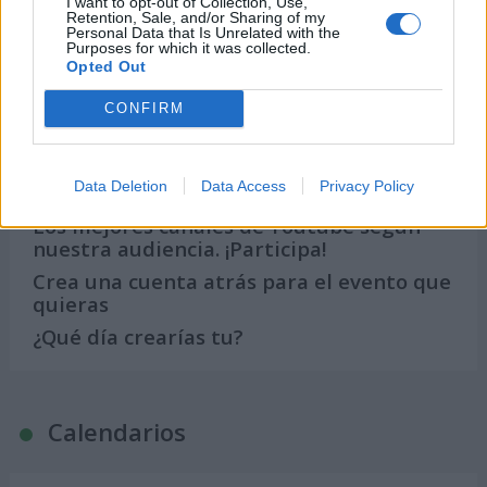
Noticias y actualidad sobre Días
I want to opt-out of Collection, Use,
Retention, Sale, and/or Sharing of my
Internacionales
Personal Data that Is Unrelated with the
Purposes for which it was collected.
Onomástica. Todos los santos
Opted Out
Semanas Internacionales
CONFIRM
Años Internacionales
Qué se celebra el día de mi cumpleaños
Data Deletion
Data Access
Privacy Policy
Eventos internacionales de cultura
Los mejores canales de Youtube según
nuestra audiencia. ¡Participa!
Crea una cuenta atrás para el evento que
quieras
¿Qué día crearías tu?
Calendarios