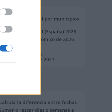
Calendario Laboral por municipios
(España)
Calendario Laboral (España) 2026
Calendario Astronómico de 2026
Calendario Lunar
Calendario de Días
Internacionales de 2027
Calculadoras
Calcula la diferencia entre fechas
Sumar o restar días o semanas a