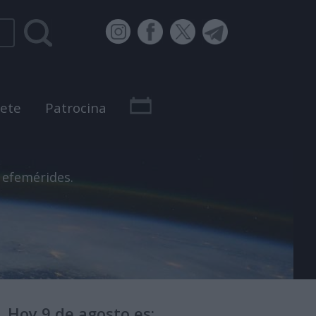
bete
Patrocina
 efemérides.
Hoy 9 de agosto es: