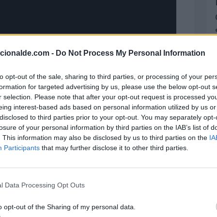
acionalde.com -
Do Not Process My Personal Information
to opt-out of the sale, sharing to third parties, or processing of your per
formation for targeted advertising by us, please use the below opt-out s
r selection. Please note that after your opt-out request is processed y
eing interest-based ads based on personal information utilized by us or
disclosed to third parties prior to your opt-out. You may separately opt-
losure of your personal information by third parties on the IAB’s list of
. This information may also be disclosed by us to third parties on the
IA
Participants
that may further disclose it to other third parties.
mer se celebro en 1994
. Y desde 2012 la
International (ADI) decidió extender la
l Data Processing Opt Outs
ptiembre, y así se consignó el
Mes Mundial
o opt-out of the Sharing of my personal data.