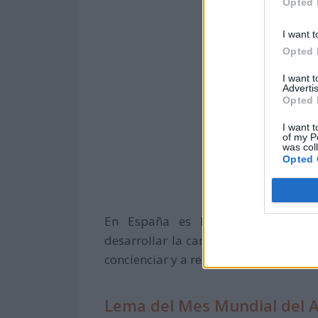
Opted 
I want t
Opted 
I want 
Advertis
Opted 
I want t
of my P
was col
Opted 
En España es la
Confederación 
desarrollar la campaña a nivel nacio
concienciar y a reivindicar mejoras p
Lema del Mes Mundial del A