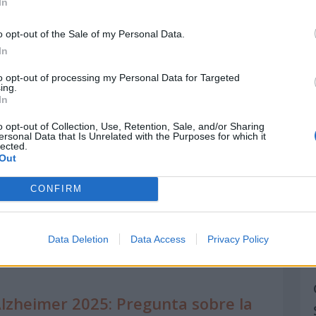
In
o opt-out of the Sale of my Personal Data.
In
to opt-out of processing my Personal Data for Targeted
ing.
In
o opt-out of Collection, Use, Retention, Sale, and/or Sharing
ersonal Data that Is Unrelated with the Purposes for which it
lected.
Out
CONFIRM
Española de Alzheimer
la encargada de
nal, desarrollando actividades que ayuden a
Data Deletion
Data Access
Privacy Policy
ara la enfermedad.
lzheimer 2025: Pregunta sobre la