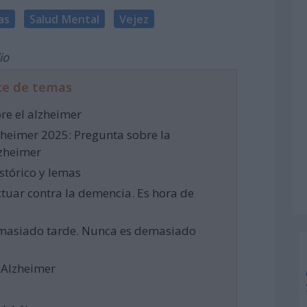
as
Salud Mental
Vejez
io
ce de temas
re el alzheimer
heimer 2025: Pregunta sobre la
lzheimer
stórico y lemas
ctuar contra la demencia. Es hora de
masiado tarde. Nunca es demasiado
l Alzheimer