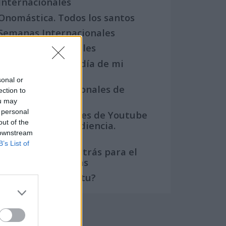
Internacionales
Onomástica. Todos los santos
Semanas Internacionales
Años Internacionales
Qué se celebra el día de mi
cumpleaños
sonal or
Eventos internacionales de
ection to
cultura
ou may
 personal
Los mejores canales de Youtube
out of the
según nuestra audiencia.
 downstream
¡Participa!
B’s List of
Crea una cuenta atrás para el
evento que quieras
¿Qué día crearías tu?
Calendarios