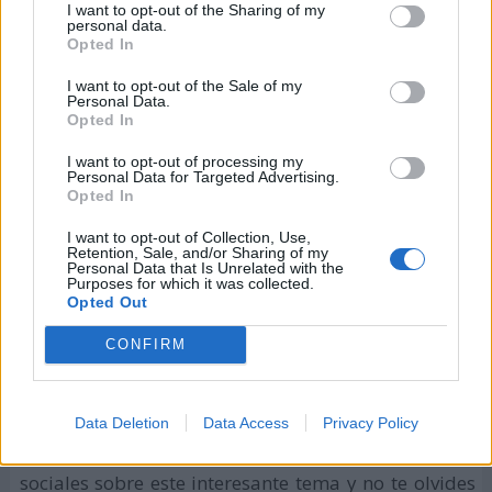
Para celebrar este día hace falta que haya más
I want to opt-out of the Sharing of my
personal data.
compromiso y mejores políticas por parte de los
Opted In
gobiernos de todo el mundo y de esta manera
I want to opt-out of the Sale of my
contribuir a que millones de mujeres no sufran las
Personal Data.
lamentables consecuencias de someterse a la
Opted In
práctica de un aborto no seguro.
I want to opt-out of processing my
Personal Data for Targeted Advertising.
Muchas organizaciones y movimientos feministas
Opted In
han tratado de darle visibilidad a una problemática
I want to opt-out of Collection, Use,
Retention, Sale, and/or Sharing of my
que cada vez resulta más común, pero con
Personal Data that Is Unrelated with the
resultados realmente dramáticos, sobre todo, en
Purposes for which it was collected.
Opted Out
poblaciones donde las víctimas son muy jóvenes o
aquellas que viven en condiciones de extrema
CONFIRM
pobreza en los llamados países subdesarrollados.
Te invitamos a formar parte de este día posteando
Data Deletion
Data Access
Privacy Policy
alguna información relevante en las distintas redes
sociales sobre este interesante tema y no te olvides