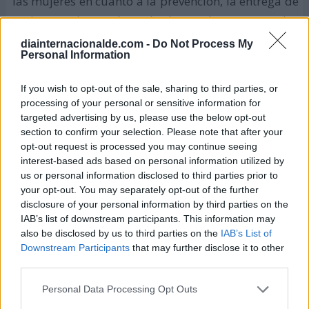
las mujeres en cuanto a la prevención, la entrega de
anticonceptivos y después de un aborto, tratar las
secuelas físicas y emocionales, que por lo general
diainternacionalde.com -
Do Not Process My
Personal Information
sufren estas personas.
Esta organización, cuya labor es netamente
If you wish to opt-out of the sale, sharing to third parties, or
processing of your personal or sensitive information for
humanitaria, presta servicio de interrupción de
targeted advertising by us, please use the below opt-out
embarazos no deseados. Sin embargo, Médicos Sin
section to confirm your selection. Please note that after your
Fronteras no está a favor del aborto, pero se ciñe a
opt-out request is processed you may continue seeing
la decisión final de la mujer. Su único fin, es evitar
interest-based ads based on personal information utilized by
us or personal information disclosed to third parties prior to
los daños y consecuencias que pueden acarrear la
your opt-out. You may separately opt-out of the further
práctica de un aborto no seguro.
disclosure of your personal information by third parties on the
IAB’s list of downstream participants. This information may
also be disclosed by us to third parties on the
IAB’s List of
¿Cómo celebrar el Día de Acción Global
Downstream Participants
that may further disclose it to other
para el acceso al Aborto Legal y
third parties.
Seguro?
Personal Data Processing Opt Outs