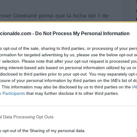
rover Cleveland pensó que la fecha del 1 de
idad para desórdenes sociales. Por ello en
ptiembre como el Día del Trabajo en EEUU.
acionalde.com -
Do Not Process My Personal Information
una fecha distinta al resto de los países del
to opt-out of the sale, sharing to third parties, or processing of your per
formation for targeted advertising by us, please use the below opt-out s
r selection. Please note that after your opt-out request is processed y
eing interest-based ads based on personal information utilized by us or
disclosed to third parties prior to your opt-out. You may separately opt-
losure of your personal information by third parties on the IAB’s list of
. This information may also be disclosed by us to third parties on the
IA
Participants
that may further disclose it to other third parties.
e puede interesar:
ides Históricas
l Data Processing Opt Outs
 Día Internacional o Mundial?
s cumplen años hoy
o opt-out of the Sharing of my personal data.