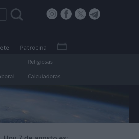
bete
Patrocina
Religiosas
aboral
Calculadoras
 efemérides.
Hoy 7 de agosto es: