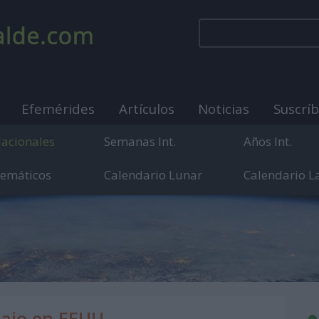
Efemérides
Artículos
Noticias
Suscrí
Nacionales
Semanas Int.
Años Int.
Temáticos
Calendario Lunar
Calendario L
municación sobre días internacionales, mundiales y
bajo en EEUU