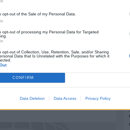
In
ías hábiles (España)
o opt-out of the Sale of my Personal Data.
In
ulo y quieres enviarnos más información,
to opt-out of processing my Personal Data for Targeted
ing.
uipo de redacción aquí.
In
o opt-out of Collection, Use, Retention, Sale, and/or Sharing
ersonal Data that Is Unrelated with the Purposes for which it
lected.
 que podrían interesarte
Out
CONFIRM
Data Deletion
Data Access
Privacy Policy