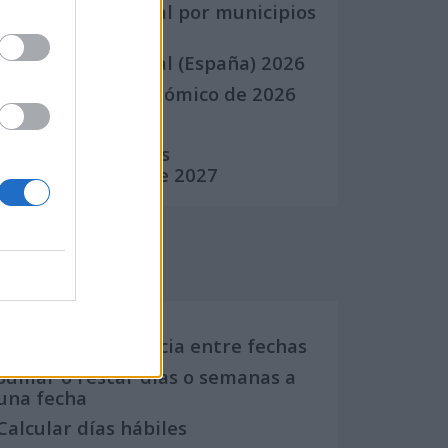
Calendario Laboral por municipios
(España)
Calendario Laboral (España) 2026
Calendario Astronómico de 2026
Calendario Lunar
Calendario de Días
Internacionales de 2027
Calculadoras
Calcula la diferencia entre fechas
Sumar o restar días o semanas a
una fecha
Calcular días hábiles