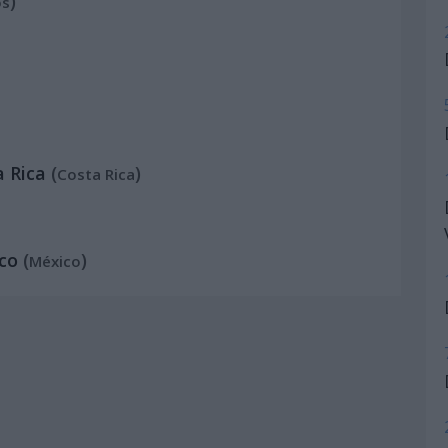
)
os
a Rica
(
)
Costa Rica
co
(
)
México