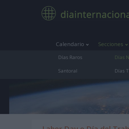
Calendario
Secciones
Días Raros
Días 
Santoral
Días 
Medio de co
Labor Day o Día del Tra