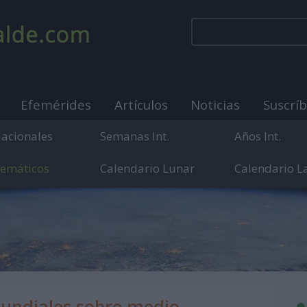
Efemérides
Artículos
Noticias
Suscrí
Nacionales
Semanas Int.
Años Int.
Temáticos
Calendario Lunar
Calendario L
municación sobre días internacionales, mundiales y
mundiales sobre medio