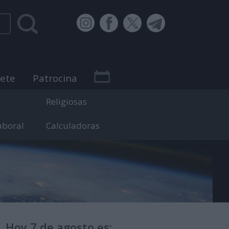
bete
Patrocina
Religiosas
aboral
Calculadoras
 efemérides.
Hoy 7 de agosto es: