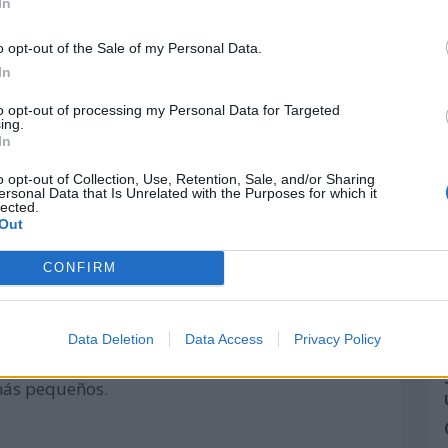
In
ene la responsabilidad de reparar el daño
historia y de proteger lo más valioso que
o opt-out of the Sale of my Personal Data.
s hijos.
In
to opt-out of processing my Personal Data for Targeted
ing.
 y la educación
In
o opt-out of Collection, Use, Retention, Sale, and/or Sharing
 granito de arena con esta
recopilación de
ersonal Data that Is Unrelated with the Purposes for which it
n la conciencia ecología
, fechas que deben
lected.
Out
n de la importancia de proteger la naturaleza
CONFIRM
es son los que legislan o no en base a la
s personas en definitiva las que finalmente
Data Deletion
Data Access
Privacy Policy
Por ello es tan importante la sensibilización
 más pequeños.