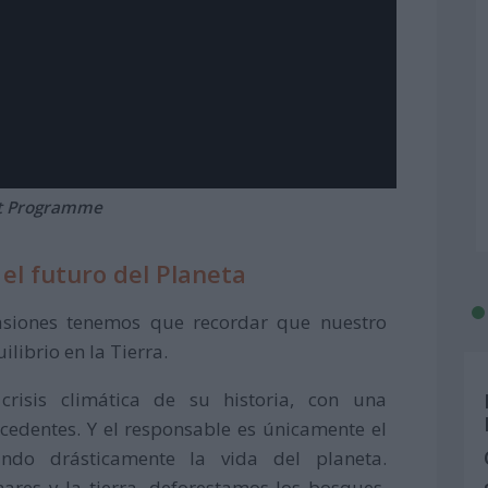
nt Programme
 el futuro del Planeta
siones tenemos que recordar que nuestro
ilibrio en la Tierra.
crisis climática de su historia, con una
edentes. Y el responsable es únicamente el
do drásticamente la vida del planeta.
mares y la tierra, deforestamos los bosques,