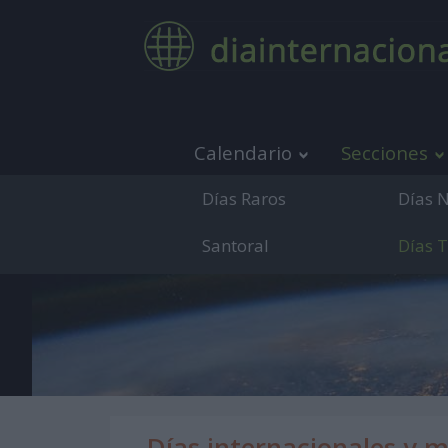
Calendario
Secciones
Días Raros
Días 
Santoral
Días 
Medio de co
Días internacionales y 