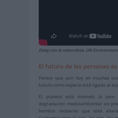
Estoy con la naturaleza. UN Environme
El futuro de las personas es
Parece que aún hoy en muchas oca
futuro como especie está ligado al equ
El planeta está viviendo la peor 
degradación medioambiental sin prec
hombre moderno que está alteran
Contaminamos el aire, los ríos, los 