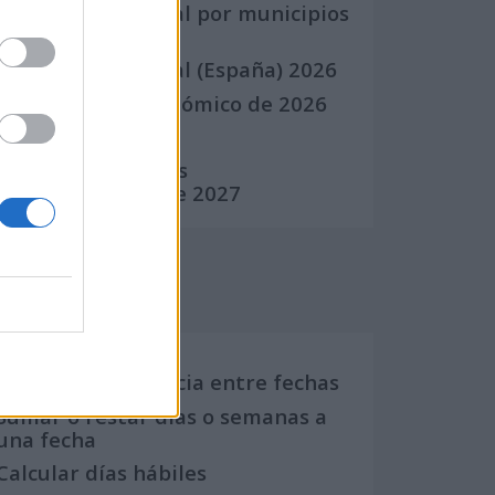
Calendario Laboral por municipios
(España)
Calendario Laboral (España) 2026
Calendario Astronómico de 2026
Calendario Lunar
Calendario de Días
Internacionales de 2027
Calculadoras
Calcula la diferencia entre fechas
Sumar o restar días o semanas a
una fecha
Calcular días hábiles