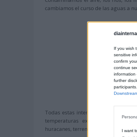
cambiamos el curso de las aguas a nu
diaintern
If you wish 
sensitive in
confirm you
continue se
information 
further disc
participants
Downstream 
Todas estas intervenciones de la ma
Persona
temperaturas extremas y fenómeno
huracanes, terremotos.
I want t