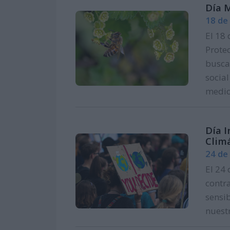
Día 
18 de
El 18 
Prote
busca
socia
medio
Día I
Clim
24 de
El 24 
contr
sensib
nuestr