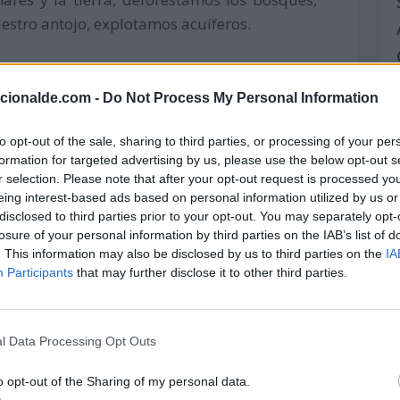
estro antojo, explotamos acuíferos.
acionalde.com -
Do Not Process My Personal Information
to opt-out of the sale, sharing to third parties, or processing of your per
formation for targeted advertising by us, please use the below opt-out s
r selection. Please note that after your opt-out request is processed y
eing interest-based ads based on personal information utilized by us or
disclosed to third parties prior to your opt-out. You may separately opt-
losure of your personal information by third parties on the IAB’s list of
. This information may also be disclosed by us to third parties on the
IA
Participants
that may further disclose it to other third parties.
no del hombre están llevando a registros de
l Data Processing Opt Outs
s atmosféricos violentos como tsunamis,
o opt-out of the Sharing of my personal data.