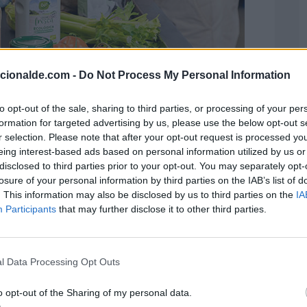
acionalde.com -
Do Not Process My Personal Information
to opt-out of the sale, sharing to third parties, or processing of your per
formation for targeted advertising by us, please use the below opt-out s
r selection. Please note that after your opt-out request is processed y
eing interest-based ads based on personal information utilized by us or
disclosed to third parties prior to your opt-out. You may separately opt-
rcas propias
losure of your personal information by third parties on the IAB’s list of
. This information may also be disclosed by us to third parties on the
IA
onsumidores están cada vez más interesados
Participants
that may further disclose it to other third parties.
a precios asequibles. En este sentido, las
idas como marcas blancas o marcas de
na opción atractiva para los compradores
l Data Processing Opt Outs
marcas han experimentado una revolución en
o opt-out of the Sharing of my personal data.
 consumidores una amplia gama de opciones