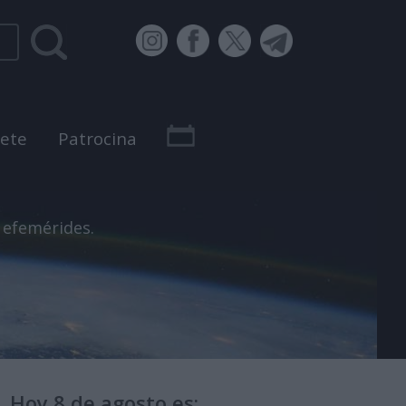
bete
Patrocina
 efemérides.
Hoy 8 de agosto es: