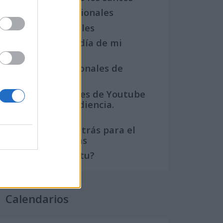
Semanas Internacionales
Años Internacionales
Qué se celebra el día de mi
cumpleaños
Eventos internacionales de
cultura
Los mejores canales de Youtube
según nuestra audiencia.
¡Participa!
Crea una cuenta atrás para el
evento que quieras
¿Qué día crearías tu?
Calendarios