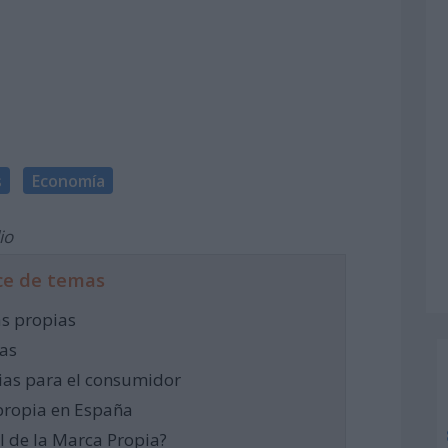
s
Economía
io
ce de temas
as propias
cas
pias para el consumidor
propia en España
l de la Marca Propia?