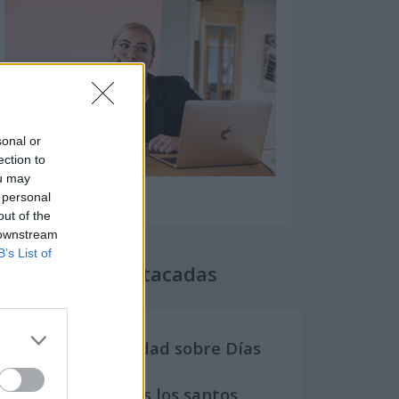
sonal or
ection to
ou may
 personal
out of the
 downstream
B’s List of
Secciones destacadas
Noticias y actualidad sobre Días
Internacionales
Onomástica. Todos los santos