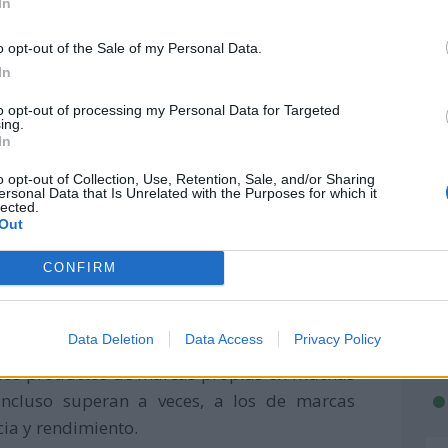
In
o opt-out of the Sale of my Personal Data.
o las marcas propias han evolucionado, los
In
an convertido en una opción inteligente para
to opt-out of processing my Personal Data for Targeted
ing.
In
arcas
o opt-out of Collection, Use, Retention, Sale, and/or Sharing
ersonal Data that Is Unrelated with the Purposes for which it
lected.
rodeado a las marcas propias era que sus
Out
 Sin embargo, en la actualidad, muchos
CONFIRM
ivamente en investigación y desarrollo para
ofrezcan productos que compitan en calidad
Data Deletion
Data Access
Privacy Policy
los productos de marcas propias en muchas
incluso superan a veces, a los de marcas
cia y rendimiento.