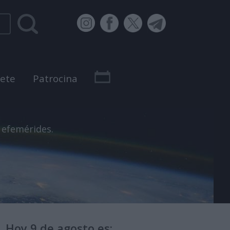
bete
Patrocina
 efemérides.
Hoy 9 de agosto es: