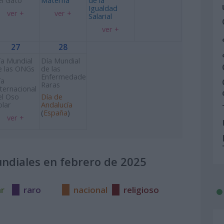
el Gato
Materna
de la
Igualdad
ver +
ver +
Salarial
ver +
27
28
ía Mundial
Día Mundial
e las ONGs
de las
Enfermedades
ía
Raras
nternacional
el Oso
Día de
olar
Andalucía
(
España
)
ver +
undiales en febrero de 2025
ar
raro
nacional
religioso