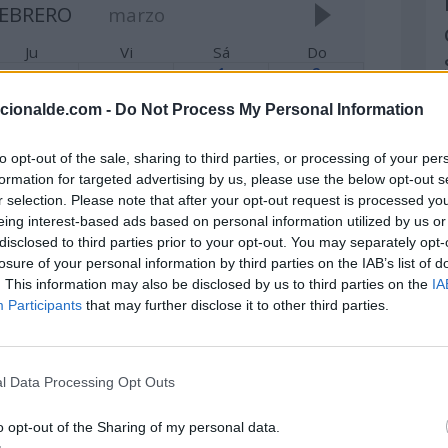
EBRERO
marzo
Ju
Vi
Sá
Do
1
2
Día Mundial
Día Mundial
acionalde.com -
Do Not Process My Personal Information
del Galgo
de los
Humedales
Imbolc
Día de la
to opt-out of the sale, sharing to third parties, or processing of your per
ver +
Marmota
formation for targeted advertising by us, please use the below opt-out s
ver +
r selection. Please note that after your opt-out request is processed y
eing interest-based ads based on personal information utilized by us or
6
7
8
9
disclosed to third parties prior to your opt-out. You may separately opt-
ía Mundial
Día de
Día del
Día Mundial
losure of your personal information by third parties on the IAB’s list of
e
mandar una
Nirvana
de la Pizza
. This information may also be disclosed by us to third parties on the
IA
olerancia
carta a un
Día
Participants
that may further disclose it to other third parties.
ero a la
amigo
Internacional
utilación
Semana
de la Lengua
enital
Mundial de la
Griega
emenina
Armonía
ver +
ía de Bob
Interconfesional
l Data Processing Opt Outs
arley
ver +
o opt-out of the Sharing of my personal data.