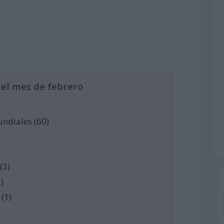
del mes de febrero
undiales (60)
(3)
)
(1)