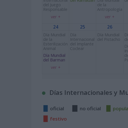
Internacional
del Ramadán
Día Mundial
d
del Juego
de la
Responsable
Antropología
ver +
ver +
24
25
26
Día Mundial
Día
Día Mundial
D
de la
Internacional
del Pistacho
d
Esterilización
del Implante
D
Animal
Coclear
I
Día Mundial
d
del Barman
P
ver +
Días Internacionales y M
oficial
no oficial
popul
festivo