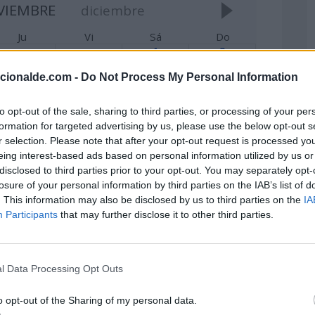
VIEMBRE
diciembre
Ju
Vi
Sá
Do
1
2
Día de
Día
acionalde.com -
Do Not Process My Personal Information
Todos los
Internacional
Santos
para poner
fin a la
Día Mundial
to opt-out of the sale, sharing to third parties, or processing of your per
impunidad
de la
formation for targeted advertising by us, please use the below opt-out s
de los
Ecología
crímenes
r selection. Please note that after your opt-out request is processed y
contra
ver +
eing interest-based ads based on personal information utilized by us or
periodistas
disclosed to third parties prior to your opt-out. You may separately opt-
Día Mundial
losure of your personal information by third parties on the IAB’s list of
del Ballet
. This information may also be disclosed by us to third parties on the
IA
ver +
Participants
that may further disclose it to other third parties.
6
7
8
9
ía para
Día
Día Mundial
Día
revenir la
Internacional
de la
Internacional
l Data Processing Opt Outs
xplotación
de la Física
Radiología
del Inventor
el Medio
Médica
Día Mundial
Día Mundial
mbiente en
o opt-out of the Sharing of my personal data.
del
de la
a guerra y
Urbanismo
Adopción