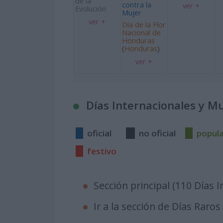
de la
contra la
ver +
Evolución
Mujer
ver +
Día de la Flor
Nacional de
Honduras
(
Honduras
)
ver +
Días Internacionales y M
oficial
no oficial
popul
festivo
Sección principal (110 Días 
Ir a la sección de Días Raros 