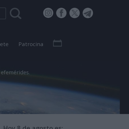
bete
Patrocina
 efemérides.
Hoy 8 de agosto es: