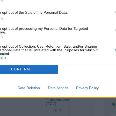
In
s conflictos
rmados
ver +
ver +
ía de la
o opt-out of the Sale of my Personal Data.
alaria en
In
as Américas
ver +
to opt-out of processing my Personal Data for Targeted
ing.
In
13
14
15
16
o opt-out of Collection, Use, Retention, Sale, and/or Sharing
ía Mundial
Día Mundial
Día Mundial
Día
ersonal Data that Is Unrelated with the Purposes for which it
e la
de la
sin Alcohol
Internacional
lected.
ondad
Diabetes
del Flamenco
Día
Out
ía Mundial
Día
Internacional
Día
e la Dieta
Internacional
para la
Internacional
CONFIRM
editerránea
contra el
Prevención y
para la
tráfico ilícito
la Lucha
Tolerancia
ver +
de Bienes
contra todas
ver +
Culturales
las Formas
de
Data Deletion
Data Access
Privacy Policy
ver +
Delincuencia
Organizada
Transnacional
(TOC)
ver +