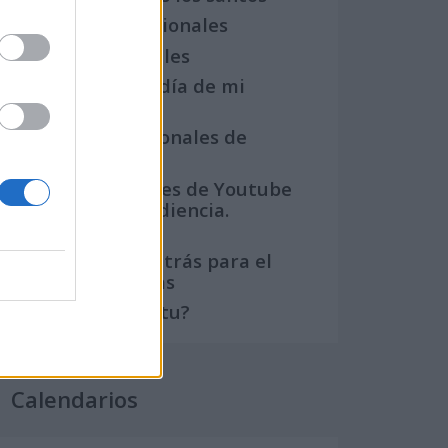
Semanas Internacionales
Años Internacionales
Qué se celebra el día de mi
cumpleaños
Eventos internacionales de
cultura
Los mejores canales de Youtube
según nuestra audiencia.
¡Participa!
Crea una cuenta atrás para el
evento que quieras
¿Qué día crearías tu?
Calendarios