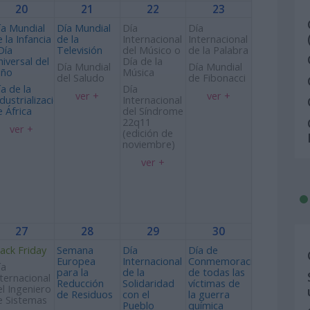
20
21
22
23
ía Mundial
Día Mundial
Día
Día
 la Infancia
de la
Internacional
Internacional
Día
Televisión
del Músico o
de la Palabra
niversal del
Día de la
Día Mundial
Día Mundial
iño
Música
del Saludo
de Fibonacci
ía de la
Día
ver +
ver +
ndustrialización
Internacional
e África
del Síndrome
22q11
ver +
(edición de
noviembre)
ver +
27
28
29
30
lack Friday
Semana
Día
Día de
Europea
Internacional
Conmemoración
ía
para la
de la
de todas las
nternacional
Reducción
Solidaridad
víctimas de
el Ingeniero
de Residuos
con el
la guerra
e Sistemas
Pueblo
química