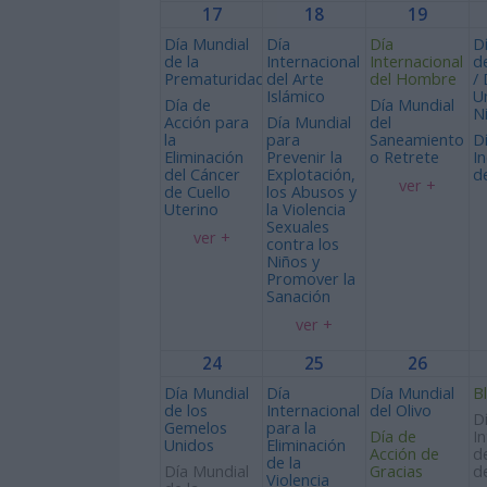
17
18
19
Día Mundial
Día
Día
D
de la
Internacional
Internacional
de
Prematuridad
del Arte
del Hombre
/ 
Islámico
U
Día de
Día Mundial
N
Acción para
Día Mundial
del
la
para
Saneamiento
D
Eliminación
Prevenir la
o Retrete
I
del Cáncer
Explotación,
d
ver +
de Cuello
los Abusos y
Uterino
la Violencia
Sexuales
ver +
contra los
Niños y
Promover la
Sanación
ver +
24
25
26
Día Mundial
Día
Día Mundial
B
de los
Internacional
del Olivo
D
Gemelos
para la
Día de
I
Unidos
Eliminación
Acción de
d
de la
Día Mundial
Gracias
d
Violencia