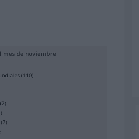
el mes de noviembre
undiales (110)
(2)
)
(7)
e