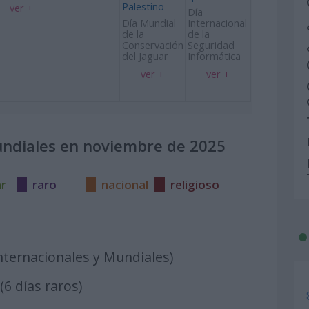
Palestino
ver +
Día
Día Mundial
Internacional
de la
de la
Conservación
Seguridad
del Jaguar
Informática
ver +
ver +
undiales en noviembre de 2025
ar
raro
nacional
religioso
Internacionales y Mundiales)
(6 días raros)