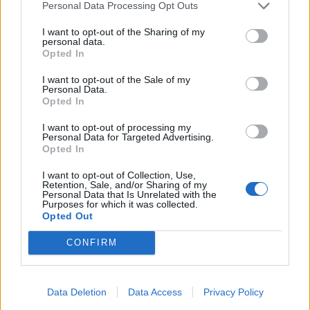
Personal Data Processing Opt Outs
Medicina de la Universidad de Boston.
I want to opt-out of the Sharing of my
personal data.
1 de noviembre de 1755:
Opted In
En Portugal, un terremoto de magnitud 8,7-9,0
I want to opt-out of the Sale of my
destruye Lisboa a las 10:16, seguido de un
Personal Data.
Opted In
tsunami que ahoga a los sobrevivientes. Mueren
entre 70.000 y 100.000 personas, y el sismo se
I want to opt-out of processing my
Personal Data for Targeted Advertising.
siente en Francia y Estados Unidos, afectando
Opted In
también la costa atlántica ibérica y el norte de
I want to opt-out of Collection, Use,
África.
Retention, Sale, and/or Sharing of my
Personal Data that Is Unrelated with the
Purposes for which it was collected.
1 de noviembre de 1611:
Opted Out
Se representa por primera vez la comedia
CONFIRM
romántica La tempestad, de William
Shakespeare, en el Whitehall Palace de Londres
(Inglaterra).
Data Deletion
Data Access
Privacy Policy