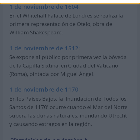
1 de noviembre de 1604:
En el Whitehall Palace de Londres se realiza la
primera representación de Otelo, obra de
William Shakespeare.
1 de noviembre de 1512:
Se expone al público por primera vez la bóveda
de la Capilla Sixtina, en Ciudad del Vaticano
(Roma), pintada por Miguel Ángel.
1 de noviembre de 1170:
En los Países Bajos, la 'Inundación de Todos los
Santos de 1170' ocurre cuando el Mar del Norte
supera las dunas naturales, inundando Utrecht
y causando estragos en la región.