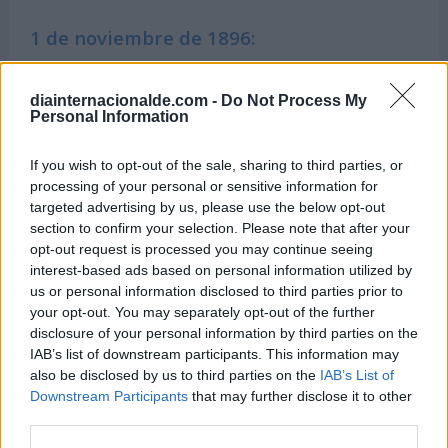
1 de noviembre de 1896:
Por primera vez se muestran los pechos
desnudos de una mujer en Estados Unidos, en la
diainternacionalde.com -
Do Not Process My
Personal Information
revista National Geographic.
If you wish to opt-out of the sale, sharing to third parties, or
1 de noviembre de 1870:
processing of your personal or sensitive information for
En Estados Unidos, la Oficina del Clima emite su
targeted advertising by us, please use the below opt-out
primera previsión meteorológica, marcando un
section to confirm your selection. Please note that after your
opt-out request is processed you may continue seeing
avance en la meteorología y el pronóstico del
interest-based ads based on personal information utilized by
tiempo.
us or personal information disclosed to third parties prior to
your opt-out. You may separately opt-out of the further
1 de noviembre de 1848:
disclosure of your personal information by third parties on the
IAB’s list of downstream participants. This information may
Se abre la primera escuela de medicina para
also be disclosed by us to third parties on the
IAB’s List of
mujeres con el nombre de 'The Boston Female
Downstream Participants
that may further disclose it to other
Medical School', en Boston (Estados Unidos).
third parties.
Más tarde será absorbida por la Escuela de