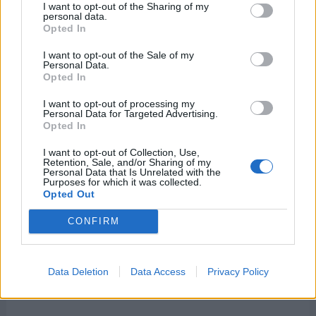
I want to opt-out of the Sharing of my
eléctricas.
personal data.
Opted In
6 de marzo -
Día de la Abstinencia Digital
I want to opt-out of the Sale of my
Personal Data.
Opted In
El primer viernes de marzo celebramos el Día de la
Abstinencia Digital, una oportunidad de
I want to opt-out of processing my
desvincularnos de la tecnología aunque sea por un
Personal Data for Targeted Advertising.
Opted In
solo día ¿Aceptas el reto?
12 de marzo -
I want to opt-out of Collection, Use,
Retention, Sale, and/or Sharing of my
Día Internacional de los Tuiteros
Personal Data that Is Unrelated with the
Purposes for which it was collected.
Opted Out
El 12 de marzo celebramos el Día Internacional de
los Tuiteros, para reconocer a todas las personas
CONFIRM
que interactúan diariamente en la red social Twitter
que actualmente es "x".
23 de marzo -
Data Deletion
Data Access
Privacy Policy
Día Mundial del Ascensor