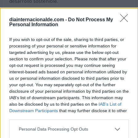
desarrollo sostenible.
20 de junio -
Día Mundial del Wi-Fi
diainternacionalde.com -
Do Not Process My
Personal Information
Cada 20 de junio celebramos el Día Mundial del WiFi,
para destacar la importancia de este sistema de
If you wish to opt-out of the sale, sharing to third parties, or
tecnología inalámbrica de acceso a datos y su
processing of your personal or sensitive information for
targeted advertising by us, please use the below opt-out
contribución a la reducción de la brecha digital a nivel
section to confirm your selection. Please note that after your
mundial.
opt-out request is processed you may continue seeing
interest-based ads based on personal information utilized by
Días mundiales raros, alternativos o
us or personal information disclosed to third parties prior to
divertidos sobre Tecnología
your opt-out. You may separately opt-out of the further
disclosure of your personal information by third parties on the
IAB’s list of downstream participants. This information may
9 de enero -
also be disclosed by us to third parties on the
IAB’s List of
Día Mundial de la Electricidad Estática
Downstream Participants
that may further disclose it to other
third parties.
El 9 de enero se celebra una efeméride electrizante.
Es el Día Mundial de la Electricidad Estática, un
Personal Data Processing Opt Outs
fenómeno que consiste en la acumulación de cargas