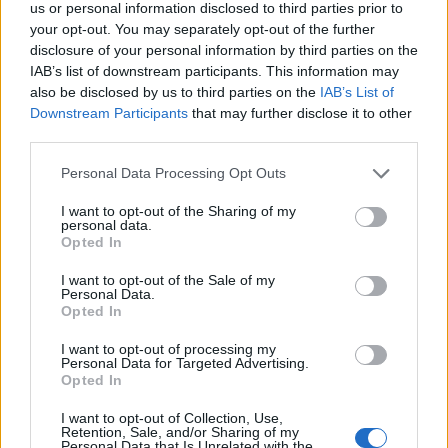
us or personal information disclosed to third parties prior to
Semanas Internacionales
your opt-out. You may separately opt-out of the further
Años Internacionales
disclosure of your personal information by third parties on the
IAB’s list of downstream participants. This information may
Qué se celebra el día de mi cumpleaños
also be disclosed by us to third parties on the
IAB’s List of
Eventos internacionales de cultura
Downstream Participants
that may further disclose it to other
third parties.
Los mejores canales de Youtube según
nuestra audiencia. ¡Participa!
Personal Data Processing Opt Outs
Crea una cuenta atrás para el evento que
I want to opt-out of the Sharing of my
quieras
personal data.
¿Qué día crearías tu?
Opted In
I want to opt-out of the Sale of my
Personal Data.
Opted In
Calendarios
I want to opt-out of processing my
Personal Data for Targeted Advertising.
Opted In
Calendario Laboral por municipios
I want to opt-out of Collection, Use,
Retention, Sale, and/or Sharing of my
(España)
Personal Data that Is Unrelated with the