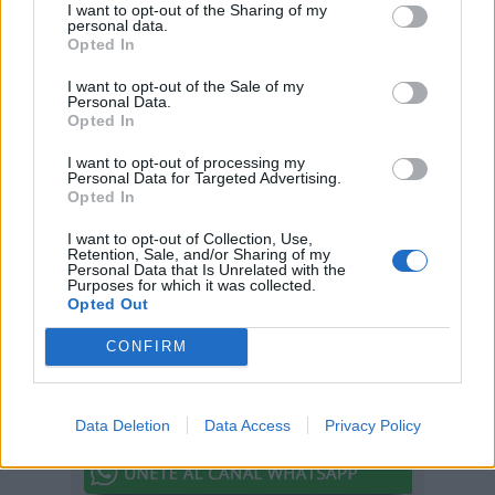
I want to opt-out of the Sharing of my
personal data.
Del 1 al 7 de febrero
Opted In
Semana Mundial de la Armonía
I want to opt-out of the Sale of my
Interconfesional
Personal Data.
Este año se celebra del 1 de febrero al 7 de
Opted In
febrero de 2026
I want to opt-out of processing my
Personal Data for Targeted Advertising.
Opted In
I want to opt-out of Collection, Use,
Retention, Sale, and/or Sharing of my
Personal Data that Is Unrelated with the
Purposes for which it was collected.
Opted Out
CONFIRM
Data Deletion
Data Access
Privacy Policy