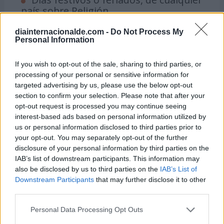
país sobre Religión
diainternacionalde.com -
Do Not Process My
15 de agosto -
Personal Information
Festividad de la Asunción de la Virgen
(
)
España
If you wish to opt-out of the sale, sharing to third parties, or
processing of your personal or sensitive information for
El 15 de agosto se celebra en España la festividad de
targeted advertising by us, please use the below opt-out
la Asunción de la Virgen, con misas, procesiones y
section to confirm your selection. Please note that after your
fiestas patronales en muchas localidades españolas.
opt-out request is processed you may continue seeing
interest-based ads based on personal information utilized by
us or personal information disclosed to third parties prior to
Semanas Internacionales y Mundiales
your opt-out. You may separately opt-out of the further
sobre Religión
disclosure of your personal information by third parties on the
IAB’s list of downstream participants. This information may
also be disclosed by us to third parties on the
IAB’s List of
Del 18 al 25 de enero
Downstream Participants
that may further disclose it to other
Semana de Oración por la Unidad de los
third parties.
Cristianos
Este año se celebra del 18 de enero al 25 de
Personal Data Processing Opt Outs
enero de 2026