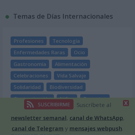
Temas de Días Internacionales
Profesiones
Tecnología
Enfermedades Raras
Ocio
Gastronomía
Alimentación
Celebraciones
Vida Salvaje
Solidaridad
Biodiversidad
Contaminación
Niños
Deportes
Suscríbete al
Objetivos de Desarrollo Sostenible
newsletter semanal
,
canal de WhatsApp
,
Historia
Cáncer
Guerras
Medicina
canal de Telegram
y
mensajes webpush
.
Internet
Amor