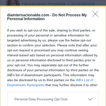
Patricia López. Periodista.
plcasalengua
patrilopca
diainternacionalde.com -
Do Not Process My
Personal Information
Si conoces datos sobre este artículo y quieres
If you wish to opt-out of the sale, sharing to third parties, or
enviarnos más información, ponte en contacto
processing of your personal or sensitive information for
con nuestro equipo de redacción aquí.
targeted advertising by us, please use the below opt-out
section to confirm your selection. Please note that after your
opt-out request is processed you may continue seeing
interest-based ads based on personal information utilized by
us or personal information disclosed to third parties prior to
Otros Días Internacionales que
your opt-out. You may separately opt-out of the further
podrían interesarte
disclosure of your personal information by third parties on the
IAB’s list of downstream participants. This information may
also be disclosed by us to third parties on the
IAB’s List of
Downstream Participants
that may further disclose it to other
third parties.
Personal Data Processing Opt Outs