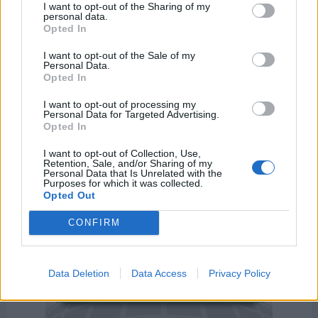
I want to opt-out of the Sharing of my
personal data.
Opted In
I want to opt-out of the Sale of my
Personal Data.
Día Internacional de la Lucha
Día Mundial del Con
Opted In
contra las Tormentas de Arena y
Calidad del Agua
Polvo
18 de septiembre d
I want to opt-out of processing my
12 de julio de 2026
Personal Data for Targeted Advertising.
Opted In
I want to opt-out of Collection, Use,
Retention, Sale, and/or Sharing of my
Personal Data that Is Unrelated with the
Purposes for which it was collected.
Opted Out
CONFIRM
Data Deletion
Data Access
Privacy Policy