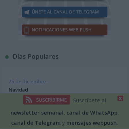
Días Populares
25 de diciembre -
Navidad
Suscríbete al
31 de diciembre -
Nochevieja
newsletter semanal
,
canal de WhatsApp
,
canal de Telegram
y
mensajes webpush
.
1 de enero -