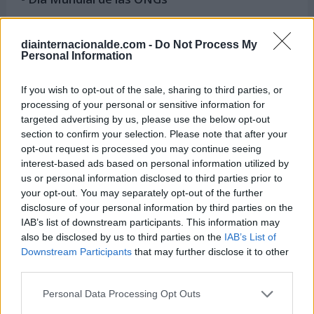
diainternacionalde.com -
Do Not Process My
Personal Information
Semanas Internacionales cercanas
If you wish to opt-out of the sale, sharing to third parties, or
processing of your personal or sensitive information for
Del 1 al 7 de febrero
targeted advertising by us, please use the below opt-out
section to confirm your selection. Please note that after your
Semana Mundial de la Armonía
opt-out request is processed you may continue seeing
Interconfesional
interest-based ads based on personal information utilized by
us or personal information disclosed to third parties prior to
Del 16 al 22 de marzo
your opt-out. You may separately opt-out of the further
Semana Mundial del Cerebro
disclosure of your personal information by third parties on the
IAB’s list of downstream participants. This information may
Del 16 al 22 de marzo
also be disclosed by us to third parties on the
IAB’s List of
Semana Mundial del Dinero
Downstream Participants
that may further disclose it to other
third parties.
Del 21 al 27 de marzo
Personal Data Processing Opt Outs
Semana de solidaridad con los pueblos