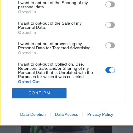
que luchan contra el racismo y la
I want to opt-out of the Sharing of my
discriminación racial
personal data.
Opted In
I want to opt-out of the Sale of my
Personal Data.
Opted In
Hoy 7 de agosto es:
I want to opt-out of processing my
Personal Data for Targeted Advertising.
Opted In
Día Internacional de la Cerveza
I want to opt-out of Collection, Use,
Retention, Sale, and/or Sharing of my
7 de agosto de 2026
Personal Data that Is Unrelated with the
Purposes for which it was collected.
Opted Out
CONFIRM
Data Deletion
Data Access
Privacy Policy