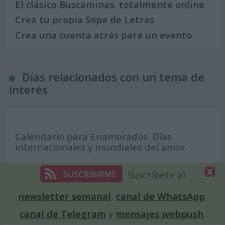
El clásico Buscaminas, totalmente online
Crea tu propia Sopa de Letras
Crea una cuenta atrás para un evento
Días relacionados con un tema de
interés
Calendario para Enamorados. Días
internacionales y mundiales del amor
Calendario feminista: días del año
Suscríbete al
dedicados a la mujer
newsletter semanal
,
canal de WhatsApp
,
Calendario de la Amistad. Días
internacionales y mundiales sobre los
canal de Telegram
y
mensajes webpush
.
amigos y amigas