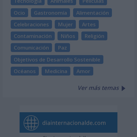
Tecnología
Animales
Películas
Ocio
Gastronomía
Alimentación
Celebraciones
Mujer
Artes
Contaminación
Niños
Religión
Comunicación
Paz
Objetivos de Desarrollo Sostenible
Océanos
Medicina
Amor
Ver más temas