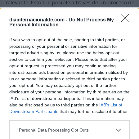
relevante. Esto fue posible a través de un proceso de
consulta realizado en todo el país, contando con la
participación de distintos organismos no
diainternacionalde.com -
Do Not Process My
Personal Information
gubernamentales y bilaterales, emisoras,
delegaciones permanentes y las comisiones
If you wish to opt-out of the sale, sharing to third parties, or
nacionales de la
UNESCO
.
processing of your personal or sensitive information for
targeted advertising by us, please use the below opt-out
El gran embajador fue
Jorge Álvarez
, presidente de
section to confirm your selection. Please note that after your
la
Academia Española de la Radio
, quien hizo la
opt-out request is processed you may continue seeing
interest-based ads based on personal information utilized by
petición ante la
UNESCO
, contando con la
us or personal information disclosed to third parties prior to
aprobación y el respaldo absoluto de todos los
your opt-out. You may separately opt-out of the further
organismos involucrados.
disclosure of your personal information by third parties on the
IAB’s list of downstream participants. This information may
Una vez respaldada, se propuso la fecha del 13 de
also be disclosed by us to third parties on the
IAB’s List of
Downstream Participants
that may further disclose it to other
febrero para celebrar el
Día Mundial de la Radio
y
third parties.
que también fue la fecha en que se creó la
Radio
Naciones Unidas
.
Personal Data Processing Opt Outs