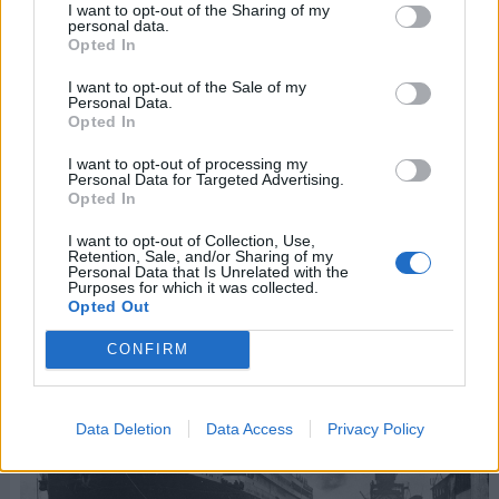
I want to opt-out of the Sharing of my
personal data.
Algunas curiosidades sobre la radio
Opted In
I want to opt-out of the Sale of my
La radio, sin lugar a dudas, ha marcado un antes y
Personal Data.
un después en el mundo de las comunicaciones. Es
Opted In
por esta razón que hoy te invitamos a descubrir
I want to opt-out of processing my
algunos hechos curiosos como son los siguientes:
Personal Data for Targeted Advertising.
Opted In
I want to opt-out of Collection, Use,
Retention, Sale, and/or Sharing of my
Personal Data that Is Unrelated with the
Purposes for which it was collected.
Opted Out
CONFIRM
Data Deletion
Data Access
Privacy Policy