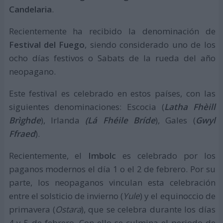
Candelaria
.
Recientemente ha recibido la denominación de
Festival del Fuego
, siendo considerado uno de los
ocho días festivos o Sabats de la rueda del año
neopagano.
Este festival es celebrado en estos países, con las
siguientes denominaciones: Escocia (
Latha Fhèill
Brìghde
), Irlanda
(Lá Fhéile Bríde
), Gales (
Gwyl
Ffraed
).
Recientemente, el
Imbolc
es celebrado por los
paganos modernos el día 1 o el 2 de febrero. Por su
parte, los neopaganos vinculan esta celebración
entre el solsticio de invierno (
Yule
) y el equinoccio de
primavera (
Ostara
), que se celebra durante los días
4 y 5 de febrero. Con ello se culmina el periodo de