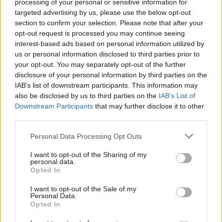
processing of your personal or sensitive information for
targeted advertising by us, please use the below opt-out
section to confirm your selection. Please note that after your
opt-out request is processed you may continue seeing
Día Internacional de la Solidaridad
interest-based ads based on personal information utilized by
con la lucha de la Mujer en
us or personal information disclosed to third parties prior to
Sudáfrica y Namibia
your opt-out. You may separately opt-out of the further
disclosure of your personal information by third parties on the
9 de agosto de 2026
IAB’s list of downstream participants. This information may
also be disclosed by us to third parties on the
IAB’s List of
Downstream Participants
that may further disclose it to other
third parties.
Personal Data Processing Opt Outs
I want to opt-out of the Sharing of my
personal data.
Opted In
I want to opt-out of the Sale of my
Personal Data.
Opted In