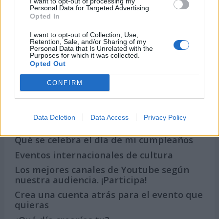
I want to opt-out of processing my
Personal Data for Targeted Advertising.
Opted In
Secciones destacadas
I want to opt-out of Collection, Use,
Retention, Sale, and/or Sharing of my
Personal Data that Is Unrelated with the
Purposes for which it was collected.
Opted Out
Noticias y actualidad sobre Días
Internacionales
CONFIRM
Onomástica. Todos los santos
Semanas Internacionales
Data Deletion
Data Access
Privacy Policy
Años Internacionales
Qué se celebra el día de mi cumpleaños
Eventos internacionales de cultura
Los mejores canales de Youtube según
nuestra audiencia. ¡Participa!
Crea una cuenta atrás para el evento que
quieras