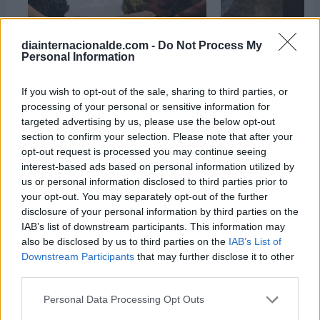
diainternacionalde.com -
Do Not Process My
Personal Information
If you wish to opt-out of the sale, sharing to third parties, or
processing of your personal or sensitive information for
Día Mundial de la Astrología
targeted advertising by us, please use the below opt-out
Día Mundial de la E
6 de enero de 2026
section to confirm your selection. Please note that after your
24 de noviembre de
opt-out request is processed you may continue seeing
interest-based ads based on personal information utilized by
us or personal information disclosed to third parties prior to
your opt-out. You may separately opt-out of the further
disclosure of your personal information by third parties on the
IAB’s list of downstream participants. This information may
also be disclosed by us to third parties on the
IAB’s List of
Downstream Participants
that may further disclose it to other
third parties.
Personal Data Processing Opt Outs