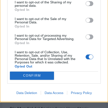
I want to opt-out of the Sharing of my
personal data.
Opted In
I want to opt-out of the Sale of my
Personal Data.
Opted In
I want to opt-out of processing my
Personal Data for Targeted Advertising.
Opted In
I want to opt-out of Collection, Use,
Retention, Sale, and/or Sharing of my
El 16 de mayo también se celebra ...
Personal Data that Is Unrelated with the
Purposes for which it was collected.
Opted Out
-
Día Internacional de la Convivencia en Paz
CONFIRM
-
Día Mundial del Heavy Metal
-
Día Internacional de los Celíacos
Data Deletion
Data Access
Privacy Policy
-
Día Europeo contra la Obesidad