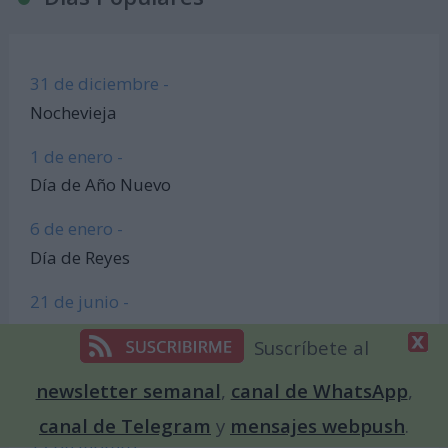
31 de diciembre -
Nochevieja
1 de enero -
Día de Año Nuevo
6 de enero -
Día de Reyes
21 de junio -
Día Internacional de la Celebración del Solsticio
Suscríbete al
17 de febrero -
newsletter semanal
,
canal de WhatsApp
,
Año Nuevo Chino
canal de Telegram
y
mensajes webpush
.
12 de febrero -