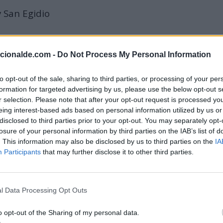
y San Egidio
acionalde.com -
Do Not Process My Personal Information
to opt-out of the sale, sharing to third parties, or processing of your per
formation for targeted advertising by us, please use the below opt-out s
ptiembre
r selection. Please note that after your opt-out request is processed y
eing interest-based ads based on personal information utilized by us or
disclosed to third parties prior to your opt-out. You may separately opt-
losure of your personal information by third parties on the IAB’s list of
tra la vicepresidenta de la Nación Argentina, Cristina Fe
. This information may also be disclosed by us to third parties on the
IA
. El asaltante, de nombre Fernando André Sabag Montiel,
Participants
that may further disclose it to other third parties.
que no se produjeron.
l Data Processing Opt Outs
ter, en España, el #GIFDay o 'Día del GIF' como forma d
es.
o opt-out of the Sharing of my personal data.