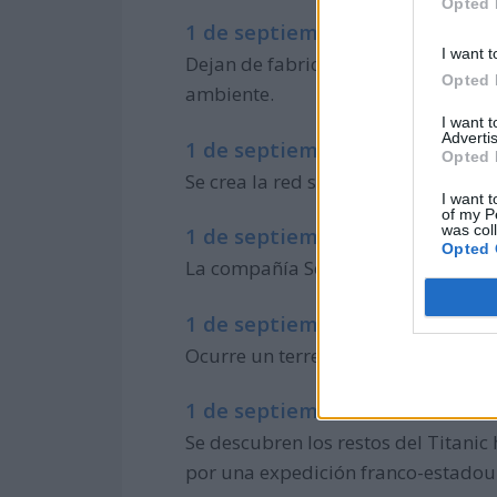
Opted 
1 de septiembre de 2012:
I want t
Dejan de fabricarse bombillas de i
Opted 
ambiente.
I want 
Advertis
1 de septiembre de 2011:
Opted 
Se crea la red social Snapchat en E
I want t
of my P
was col
1 de septiembre de 2005:
Opted 
La compañía Sony Computer Entertai
1 de septiembre de 1992:
Ocurre un terremoto, que a su vez
1 de septiembre de 1985:
Se descubren los restos del Titani
por una expedición franco-estadou