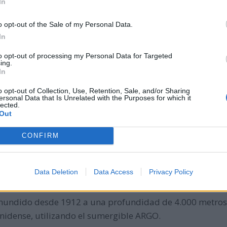
In
o opt-out of the Sale of my Personal Data.
ncandescencia en la Unión Europea como medida de efici
In
to opt-out of processing my Personal Data for Targeted
ing.
In
stados Unidos.
o opt-out of Collection, Use, Retention, Sale, and/or Sharing
ersonal Data that Is Unrelated with the Purposes for which it
lected.
Out
nment saca al mercado la consola portátil de video juego
CONFIRM
 provoca un maremoto que golpea Nicaragua, causando 
Data Deletion
Data Access
Privacy Policy
c hundido desde 1912 a una profundidad de 4.000 metros
nidense, utilizando el sumergible ARGO.