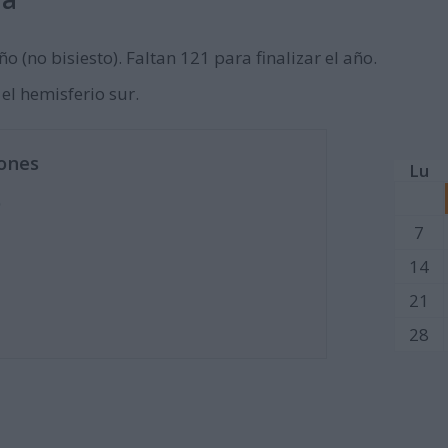
ño (no bisiesto). Faltan 121 para finalizar el año.
 el hemisferio sur.
ones
Lu
)
7
14
21
28