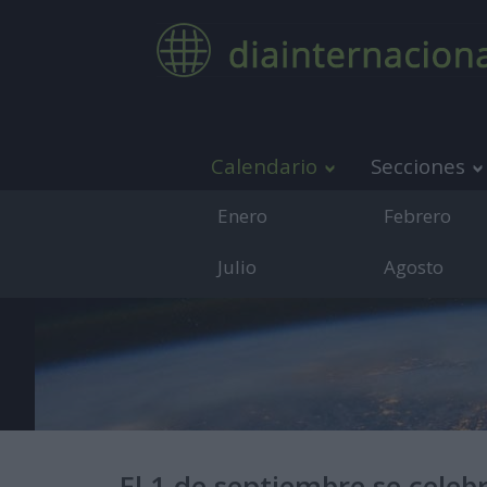
Calendario
Secciones
Enero
Febrero
Julio
Agosto
Medio de co
El 1 de septiembre se celeb