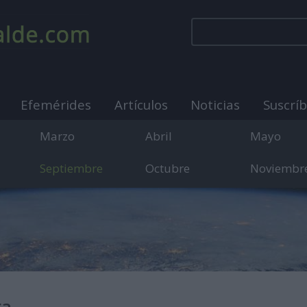
Efemérides
Artículos
Noticias
Suscrí
Marzo
Abril
Mayo
Septiembre
Octubre
Noviembr
municación sobre días internacionales, mundiales y
ra