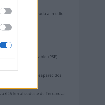
encia energética y ayuda al medio
s 'PlayStation Portable' (PSP).
116 muertos y 153 desaparecidos.
, a 625 km al sudeste de Terranova