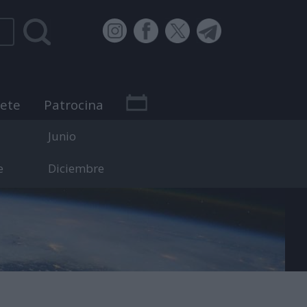
bete
Patrocina
Junio
e
Diciembre
 efemérides.