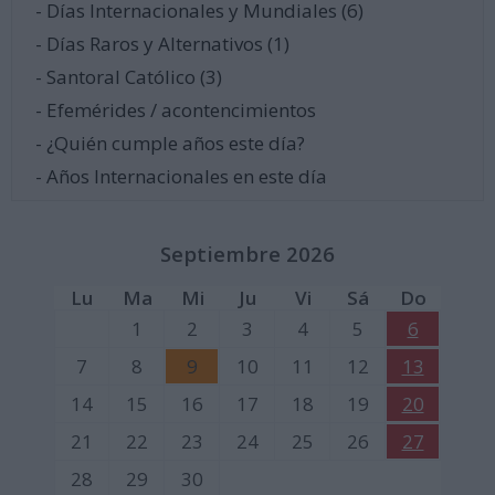
- Días Internacionales y Mundiales (6)
- Días Raros y Alternativos (1)
- Santoral Católico (3)
- Efemérides / acontencimientos
- ¿Quién cumple años este día?
- Años Internacionales en este día
Septiembre 2026
Lu
Ma
Mi
Ju
Vi
Sá
Do
1
2
3
4
5
6
7
8
9
10
11
12
13
14
15
16
17
18
19
20
21
22
23
24
25
26
27
28
29
30