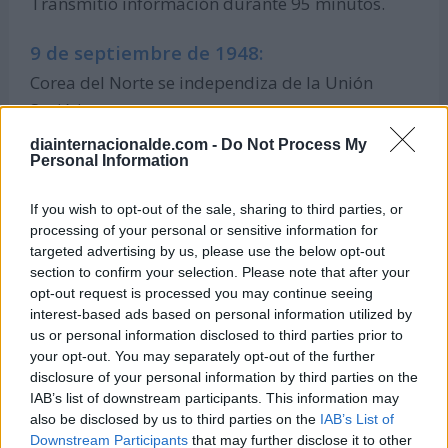
Transmitió información durante 95 minutos.
9 de septiembre de 1948:
Corea del Norte se independiza de la Unión
Soviética.
diainternacionalde.com -
Do Not Process My
9 de septiembre de 1855:
Personal Information
Durante la Guerra de Crimea y tras casi un año
If you wish to opt-out of the sale, sharing to third parties, or
de asedio, finaliza el Sitio de Sebastopol,
processing of your personal or sensitive information for
cayendo a manos de las fuerzas aliadas
targeted advertising by us, please use the below opt-out
inglesas, francesas y otomanas.
section to confirm your selection. Please note that after your
opt-out request is processed you may continue seeing
interest-based ads based on personal information utilized by
9 de septiembre de 1850:
us or personal information disclosed to third parties prior to
California entra a formar parte de los Estados
your opt-out. You may separately opt-out of the further
Unidos de América como el estado número 31.
disclosure of your personal information by third parties on the
IAB’s list of downstream participants. This information may
also be disclosed by us to third parties on the
IAB’s List of
9 de septiembre de 1776:
Downstream Participants
that may further disclose it to other