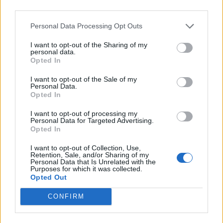
El Segundo Congreso Continental autoriza el
third parties.
nombre United States of América (Estados
Personal Data Processing Opt Outs
Unidos de América).
I want to opt-out of the Sharing of my
personal data.
9 de septiembre de 1775:
Opted In
El huracán 'Independencia' llega a
I want to opt-out of the Sale of my
Newfoundland (Canadá), causando la muerte a
Personal Data.
más de 4.000 personas y graves daños
Opted In
materiales.
I want to opt-out of processing my
Personal Data for Targeted Advertising.
Opted In
9 de septiembre de 1543:
María Estuardo con tan sólo nueve meses es
I want to opt-out of Collection, Use,
Retention, Sale, and/or Sharing of my
oficialmente coronada 'reina de los escoceses',
Personal Data that Is Unrelated with the
Purposes for which it was collected.
en Stirling (Escocia).
Opted Out
CONFIRM
9 de septiembre de -413:
Se disputa la segunda batalla de Siracusa