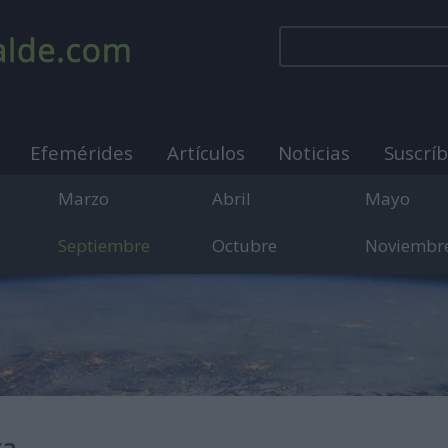
Efemérides
Artículos
Noticias
Suscrí
Marzo
Abril
Mayo
Septiembre
Octubre
Noviembr
municación sobre días internacionales, mundiales y
ra