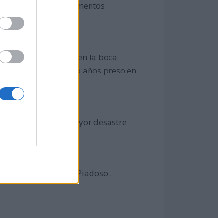
nidos), que en esos momentos
a Íñiguez se dispara en la boca
e herido. Estará cuatro años preso en
 personas y fue el mayor desastre
cida por Juan III el 'Piadoso'.