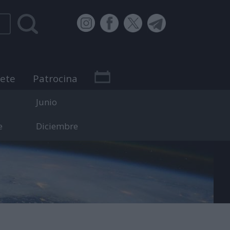
bete
Patrocina
Junio
e
Diciembre
 efemérides.