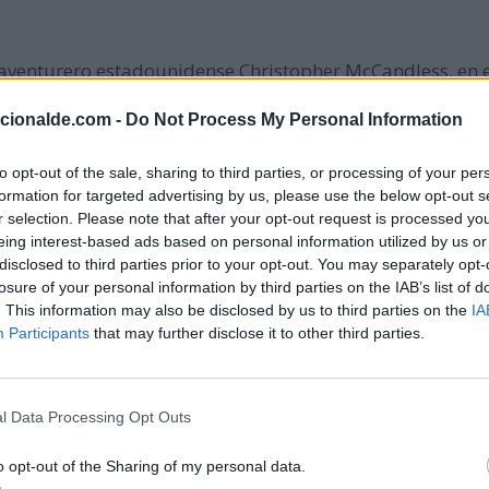
 aventurero estadounidense Christopher McCandless, en e
scando despegarse de la civilización materialista. Posib
acionalde.com -
Do Not Process My Personal Information
the Wild' de Jon Krakauer.
to opt-out of the sale, sharing to third parties, or processing of your per
formation for targeted advertising by us, please use the below opt-out s
 de Estudios Superiores de Monterrey, en México.
r selection. Please note that after your opt-out request is processed y
eing interest-based ads based on personal information utilized by us or
disclosed to third parties prior to your opt-out. You may separately opt-
losure of your personal information by third parties on the IAB’s list of
 nazi, de vestir la estrella de David con la palabra 'judio
. This information may also be disclosed by us to third parties on the
IA
r los alemanes.
Participants
that may further disclose it to other third parties.
lliam Mac Kinley, sufre un atentado y fallece días despu
l Data Processing Opt Outs
o opt-out of the Sharing of my personal data.