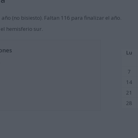
año (no bisiesto). Faltan 116 para finalizar el año.
 el hemisferio sur.
ones
Lu
)
7
14
21
28