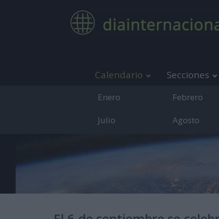
Calendario
Secciones
Enero
Febrero
Julio
Agosto
Medio de co
El 6 de septiembre se celeb