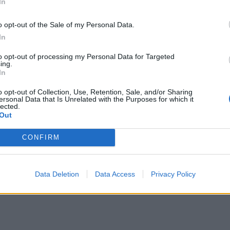
In
ga a conectar con la población de Los Ángeles (Estados U
s.
o opt-out of the Sale of my Personal Data.
In
to opt-out of processing my Personal Data for Targeted
a (Cuba), el militar cubano independentista Calixto Garcí
ing.
In
l, pero el disparo sale por la frente y resulta gravement
o opt-out of Collection, Use, Retention, Sale, and/or Sharing
ersonal Data that Is Unrelated with the Purposes for which it
lected.
Out
dale Colliery cerca Plymouth, Pensilvania, murieron 110
CONFIRM
Unidos.
Data Deletion
Data Access
Privacy Policy
gal por los constitucionalistas, la cual había sido estable