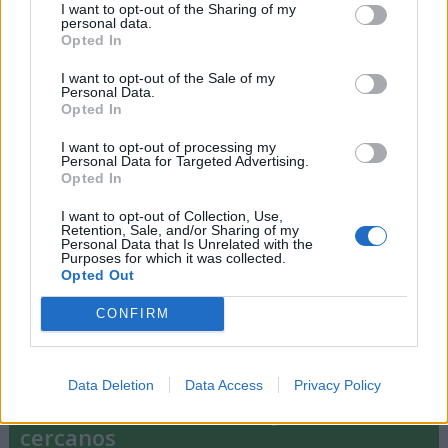
I want to opt-out of the Sharing of my
personal data.
Opted In
I want to opt-out of the Sale of my
Personal Data.
Opted In
I want to opt-out of processing my
Personal Data for Targeted Advertising.
Opted In
I want to opt-out of Collection, Use,
El 4 de junio también se celebra ...
Retention, Sale, and/or Sharing of my
Personal Data that Is Unrelated with the
Purposes for which it was collected.
Opted Out
-
Día Internacional de los Niños Inocentes
Víctimas de Agresión
CONFIRM
Data Deletion
Data Access
Privacy Policy
Días Internacionales y Mundiales
cercanos