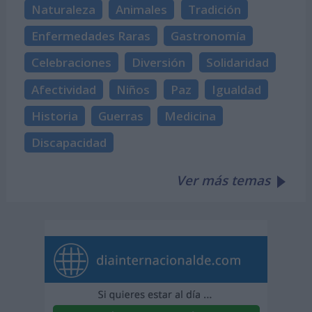
Naturaleza
Animales
Tradición
Enfermedades Raras
Gastronomía
Celebraciones
Diversión
Solidaridad
Afectividad
Niños
Paz
Igualdad
Historia
Guerras
Medicina
Discapacidad
Ver más temas