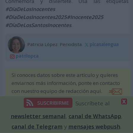
Conmemora y diviértete. Usa las etiquetas
#DíaDeLosInocentes
#DíaDeLosInocentes2025
#Inocente2025
#DíaDeLosSantosInocentes
.
Patricia López. Periodista.
plcasalengua
patrilopca
Si conoces datos sobre este artículo y quieres
enviarnos más información, ponte en contacto
con nuestro equipo de redacción aquí.
Suscríbete al
newsletter semanal
,
canal de WhatsApp
,
Otros Días Internacionales que
podrían interesarte
canal de Telegram
y
mensajes webpush
.