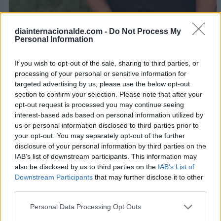
En algunas situaciones las personas pueden ser
diainternacionalde.com -
Do Not Process My
Personal Information
objeto de detención judicial y demandas legales por
gastar bromas a las personas
¡Caíste por inocente!
If you wish to opt-out of the sale, sharing to third parties, or
processing of your personal or sensitive information for
Ahora sí, hablando (o escribiendo) en serio, estas
targeted advertising by us, please use the below opt-out
son las bromas más utilizadas por las personas en
section to confirm your selection. Please note that after your
el Día de los Inocentes:
opt-out request is processed you may continue seeing
interest-based ads based on personal information utilized by
us or personal information disclosed to third parties prior to
Colocar una
moneda o billete
en el suelo para
your opt-out. You may separately opt-out of the further
que las víctimas intenten recogerlo. El detalle
disclosure of your personal information by third parties on the
está en que la moneda está pegada con
IAB’s list of downstream participants. This information may
pegamento y el billete se ata a un hilo
also be disclosed by us to third parties on the
IAB’s List of
Downstream Participants
that may further disclose it to other
transparente que se mueve al intentar tomarlo.
third parties.
Enviar un mensaje de texto o de voz
a una
Personal Data Processing Opt Outs
persona conocida, notificando una situación o