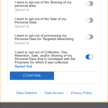
noticia falsa, siempre y cuando no cause un
I want to opt-out of the Sharing of my
personal data.
daño o impacto negativo a la víctima.
Opted In
En un cubículo del
baño
se colocan un par de
I want to opt-out of the Sale of my
Personal Data.
zapatos y un pantalón. La persona que vaya a
Opted In
utilizar el baño pensará que está ocupado y
I want to opt-out of processing my
creerá que hay alguien allí, debiendo esperar
Personal Data for Targeted Advertising.
su turno.
Opted In
Servir una bebida fría o caliente, como zumos,
I want to opt-out of Collection, Use,
Retention, Sale, and/or Sharing of my
té o café y
poner sal
en vez de azúcar.
Personal Data that Is Unrelated with the
Purposes for which it was collected.
Hacer una
llamada falsa
a una persona
Opted Out
conocida o desconocida, identificándonos con
CONFIRM
una identidad diferente.
Entregar
un regalo vacío
a una persona y que
Data Deletion
Data Access
Privacy Policy
al quitar el envoltorio se va a encontrar una
sorpresa: ¡nada!