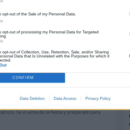
In
Chino, la festividad más importante de la cultura
o opt-out of the Sale of my Personal Data.
de la Primavera en China o como el Año Nuevo
In
to opt-out of processing my Personal Data for Targeted
ing.
 de la Lengua Materna
In
nacional de la Lengua Materna, porque las
o opt-out of Collection, Use, Retention, Sale, and/or Sharing
l y no se puede permitir que desaparezcan.
ersonal Data that Is Unrelated with the Purposes for which it
lected.
Out
ía Blanco, una fecha promovida por la industria
CONFIRM
las que reciben regalos por parte de los
alentín.
Data Deletion
Data Access
Privacy Policy
atricio. Se el alma de la fiesta y prepárate para