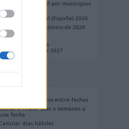
Calendario Laboral por municipios
(España)
Calendario Laboral (España) 2026
Calendario Astronómico de 2026
Calendario Lunar
Calendario de Días
Internacionales de 2027
Calculadoras
Calcula la diferencia entre fechas
Sumar o restar días o semanas a
una fecha
Calcular días hábiles