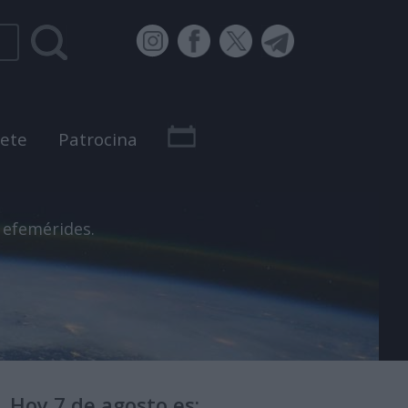
bete
Patrocina
 efemérides.
Hoy 7 de agosto es: