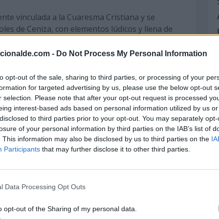
ente vinculada a la Cuaresma Cristiana y se
les de Ceniza, con elementos lúdicos y llena de
acionalde.com -
Do Not Process My Personal Information
ados o Día de San Valentín
os Enamorados, también conocido como el Día del
to opt-out of the sale, sharing to third parties, or processing of your per
formation for targeted advertising by us, please use the below opt-out s
, cómo se celebra en el mundo, películas y
r selection. Please note that after your opt-out request is processed y
n.
eing interest-based ads based on personal information utilized by us or
disclosed to third parties prior to your opt-out. You may separately opt-
losure of your personal information by third parties on the IAB’s list of
o el Lunes de Carnaval, con llamativos
. This information may also be disclosed by us to third parties on the
IA
Participants
that may further disclose it to other third parties.
an la fiesta pagana más popular.
al
e Carnaval, es un recordatorio de la importancia
l Data Processing Opt Outs
, ¡aprovéchalo!
o opt-out of the Sharing of my personal data.