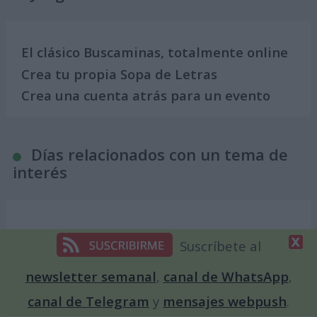
El clásico Buscaminas, totalmente online
Crea tu propia Sopa de Letras
Crea una cuenta atrás para un evento
Días relacionados con un tema de
interés
Calendario para Enamorados. Días
Suscríbete al
internacionales y mundiales del amor
newsletter semanal
,
canal de WhatsApp
,
Calendario feminista: días del año
dedicados a la mujer
canal de Telegram
y
mensajes webpush
.