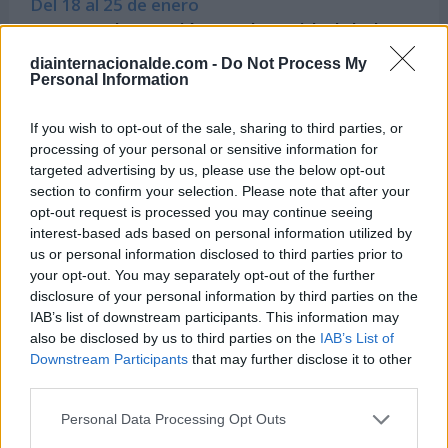
Del 18 al 25 de enero
Semana de Oración por la Unidad de los
Cristianos
diainternacionalde.com -
Do Not Process My
Personal Information
Del 1 al 7 de febrero
Semana Mundial de la Armonía
If you wish to opt-out of the sale, sharing to third parties, or
Interconfesional
processing of your personal or sensitive information for
targeted advertising by us, please use the below opt-out
section to confirm your selection. Please note that after your
opt-out request is processed you may continue seeing
Hoy 8 de agosto es:
interest-based ads based on personal information utilized by
us or personal information disclosed to third parties prior to
your opt-out. You may separately opt-out of the further
disclosure of your personal information by third parties on the
Dia Internacional del Gato (por
IAB’s list of downstream participants. This information may
IFAW)
also be disclosed by us to third parties on the
IAB’s List of
Downstream Participants
that may further disclose it to other
8 de agosto de 2026
third parties.
Personal Data Processing Opt Outs