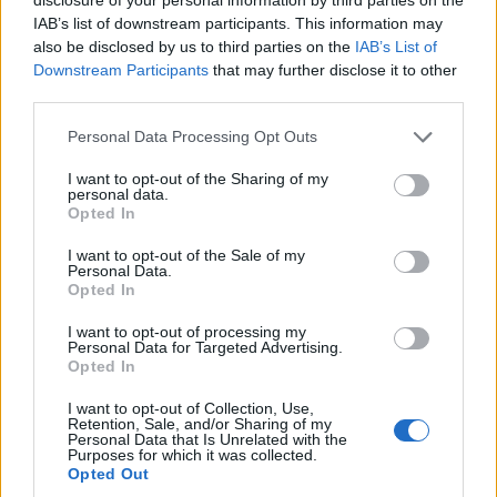
IAB’s list of downstream participants. This information may
also be disclosed by us to third parties on the
IAB’s List of
Downstream Participants
that may further disclose it to other
third parties.
Personal Data Processing Opt Outs
I want to opt-out of the Sharing of my
personal data.
Opted In
Secciones destacadas
I want to opt-out of the Sale of my
Personal Data.
Opted In
Noticias y actualidad sobre Días
I want to opt-out of processing my
Internacionales
Personal Data for Targeted Advertising.
Opted In
Onomástica. Todos los santos
Semanas Internacionales
I want to opt-out of Collection, Use,
Retention, Sale, and/or Sharing of my
Personal Data that Is Unrelated with the
Años Internacionales
Purposes for which it was collected.
Qué se celebra el día de mi cumpleaños
Opted Out