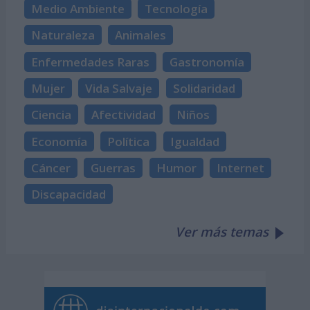
Medio Ambiente
Tecnología
Naturaleza
Animales
Enfermedades Raras
Gastronomía
Mujer
Vida Salvaje
Solidaridad
Ciencia
Afectividad
Niños
Economía
Política
Igualdad
Cáncer
Guerras
Humor
Internet
Discapacidad
Ver más temas