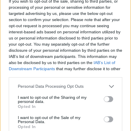
If you wish to opt-out of the sale, sharing to third parties, or
processing of your personal or sensitive information for
targeted advertising by us, please use the below opt-out
section to confirm your selection. Please note that after your
opt-out request is processed you may continue seeing
interest-based ads based on personal information utilized by
us or personal information disclosed to third parties prior to
Secciones destacadas
your opt-out. You may separately opt-out of the further
disclosure of your personal information by third parties on the
IAB’s list of downstream participants. This information may
also be disclosed by us to third parties on the
IAB’s List of
Noticias y actualidad sobre Días
Downstream Participants
that may further disclose it to other
Internacionales
third parties.
Onomástica. Todos los santos
Personal Data Processing Opt Outs
Semanas Internacionales
Años Internacionales
I want to opt-out of the Sharing of my
personal data.
Qué se celebra el día de mi cumpleaños
Opted In
Eventos internacionales de cultura
I want to opt-out of the Sale of my
Personal Data.
Los mejores canales de Youtube según
Opted In
nuestra audiencia. ¡Participa!