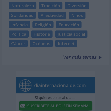
Naturaleza
Tradición
Diversión
Solidaridad
Afectividad
Niños
Infancia
Religión
Educación
Política
Historia
Justicia social
Cáncer
Océanos
Internet
Ver más temas