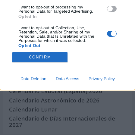
I want to opt-out of processing my
Crea una cuenta atrás para el evento que
Personal Data for Targeted Advertising.
quieras
Opted In
¿Qué día crearías tu?
I want to opt-out of Collection, Use,
Retention, Sale, and/or Sharing of my
Personal Data that Is Unrelated with the
Purposes for which it was collected.
Opted Out
Calendarios
CONFIRM
Calendario Laboral por municipios
Data Deletion
Data Access
Privacy Policy
(España)
Calendario Laboral (España) 2026
Calendario Astronómico de 2026
Calendario Lunar
Calendario de Días Internacionales de
2027