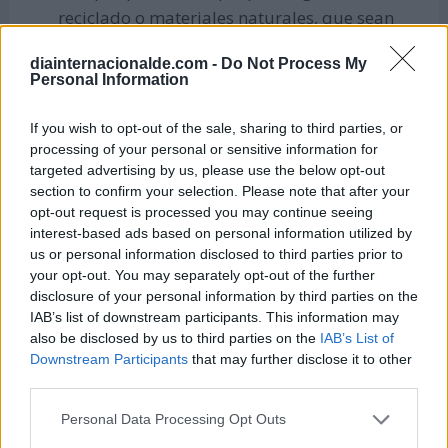
reciclado o materiales naturales, que sean
biodegradables.
diainternacionalde.com -
Do Not Process My
Haz el mantenimiento preventivo y continuo a
Personal Information
dispositivos, equipos electrónicos y vehículos,
If you wish to opt-out of the sale, sharing to third parties, or
siendo preferible repararlos que sustituirlos
processing of your personal or sensitive information for
por completo.
targeted advertising by us, please use the below opt-out
section to confirm your selection. Please note that after your
Apoya el comercio local de productos
opt-out request is processed you may continue seeing
naturales u orgánicos.
interest-based ads based on personal information utilized by
us or personal information disclosed to third parties prior to
Compra equipos electrodomésticos de bajo
your opt-out. You may separately opt-out of the further
consumo.
disclosure of your personal information by third parties on the
IAB’s list of downstream participants. This information may
also be disclosed by us to third parties on the
IAB’s List of
Cumbres climáticas de los últimos
Downstream Participants
that may further disclose it to other
años
third parties.
Las cumbres sobre el clima en los últimos cinco
Personal Data Processing Opt Outs
años han sido fundamentales en el esfuerzo global