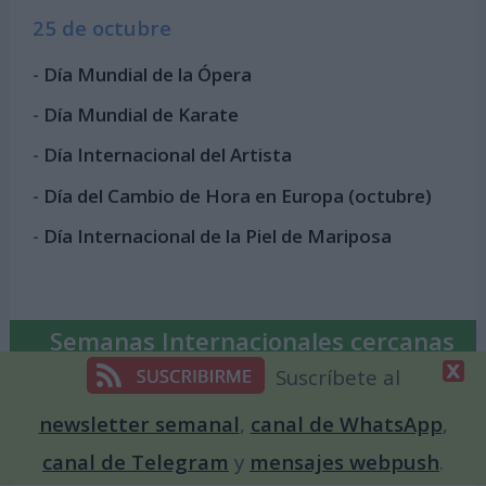
25 de octubre
-
Día Mundial de la Ópera
-
Día Mundial de Karate
-
Día Internacional del Artista
-
Día del Cambio de Hora en Europa (octubre)
-
Día Internacional de la Piel de Mariposa
Semanas Internacionales cercanas
Suscríbete al
Del 24 al 30 de octubre
newsletter semanal
,
canal de WhatsApp
,
Semana del Desarme
canal de Telegram
y
mensajes webpush
.