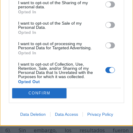
I want to opt-out of the Sharing of my
personal data.
por enfrentar la crisis climática. Estas reuniones
Opted In
internacionales han reunido a líderes mundiales,
científicos, activistas y representantes de la
I want to opt-out of the Sale of my
Personal Data.
sociedad civil para discutir y acordar medidas
Opted In
destinadas a mitigar el cambio climático, adaptarse
I want to opt-out of processing my
a sus impactos y proteger el medio ambiente. A
Personal Data for Targeted Advertising.
Opted In
continuación, repasamos las principales cumbres
celebradas desde 2019 hasta 2023.
I want to opt-out of Collection, Use,
Retention, Sale, and/or Sharing of my
Personal Data that Is Unrelated with the
COP25 - Madrid, 2019
Purposes for which it was collected.
Opted Out
Originalmente prevista en Chile, la COP25 terminó
CONFIRM
celebrándose en Madrid bajo la presidencia chilena.
Esta cumbre se centró en la implementación del
Acuerdo de París, especialmente en los artículos
Data Deletion
Data Access
Privacy Policy
relacionados con los mercados de carbono (artículo
6). Sin embargo, los resultados fueron