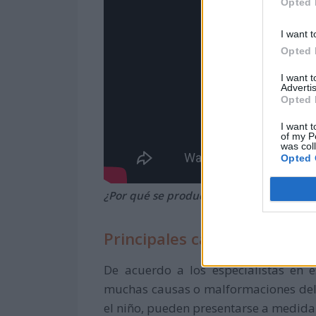
Opted 
I want t
Opted 
I want 
Advertis
Opted 
I want t
of my P
was col
Opted 
¿Por qué se produce la ambliopía?
Principales causas de la am
De acuerdo a los especialistas en
muchas causas o malformaciones del 
el niño, pueden presentarse a medida 