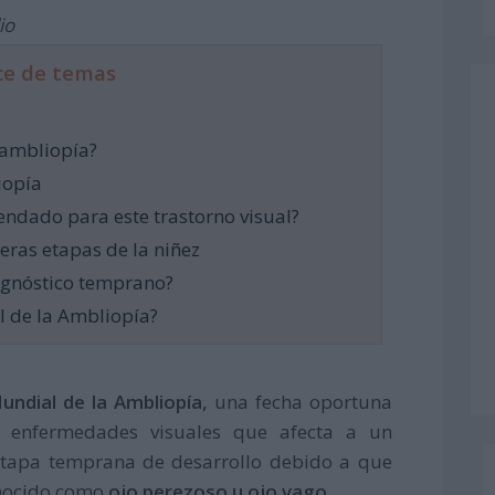
io
ce de temas
 ambliopía?
iopía
endado para este trastorno visual?
meras etapas de la niñez
agnóstico temprano?
l de la Ambliopía?
undial de la Ambliopía,
una fecha oportuna
 enfermedades visuales que afecta a un
 etapa temprana de desarrollo debido a que
onocido como
ojo perezoso u ojo vago.