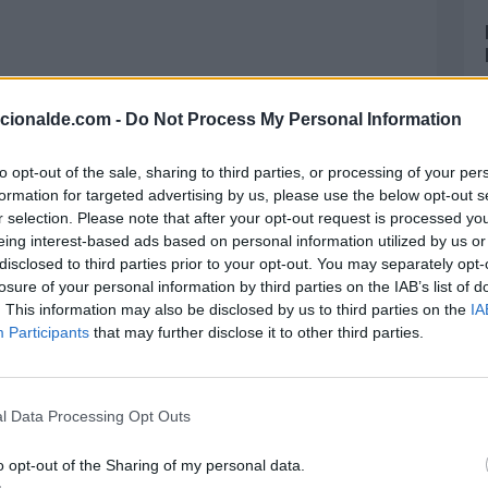
acionalde.com -
Do Not Process My Personal Information
 a muy temprana edad, por lo que puede ser
do por un especialista una vez que ha sido
to opt-out of the sale, sharing to third parties, or processing of your per
ario, es tratado de forma indebida, el daño
formation for targeted advertising by us, please use the below opt-out s
r selection. Please note that after your opt-out request is processed y
eing interest-based ads based on personal information utilized by us or
disclosed to third parties prior to your opt-out. You may separately opt-
 niño sea revisado antes de cumplir los cinco
losure of your personal information by third parties on the IAB’s list of
esta patología se pueda con tiempo, aplicar
. This information may also be disclosed by us to third parties on the
IA
Participants
that may further disclose it to other third parties.
l Data Processing Opt Outs
o opt-out of the Sharing of my personal data.