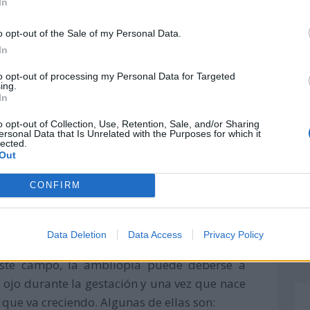
In
o opt-out of the Sale of my Personal Data.
In
to opt-out of processing my Personal Data for Targeted
ing.
In
o opt-out of Collection, Use, Retention, Sale, and/or Sharing
ersonal Data that Is Unrelated with the Purposes for which it
lected.
Out
CONFIRM
bliopía
Data Deletion
Data Access
Privacy Policy
 este campo, la ambliopía puede deberse a
ojo durante la gestación y una vez que nace
que va creciendo. Algunas de ellas son: