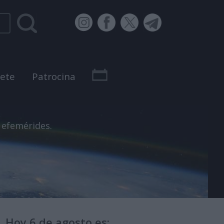
bete
Patrocina
 efemérides.
Hoy 6 de agosto es: