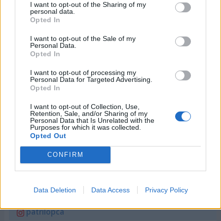
I want to opt-out of the Sharing of my
personal data.
Cómo celebrar el Día de la Terapia
Opted In
Ocupacional
I want to opt-out of the Sale of my
Personal Data.
Todos podemos ayudar en la promoción y
Opted In
celebración de este día. En la página Web de la
I want to opt-out of processing my
Federación tenemos gran variedad de recursos que
Personal Data for Targeted Advertising.
Opted In
podemos descargar y utilizar:
I want to opt-out of Collection, Use,
Guía para planificar y organizar un evento.
Retention, Sale, and/or Sharing of my
Personal Data that Is Unrelated with the
Purposes for which it was collected.
Logotipo, carteles e ilustraciones para redes
Opted Out
sociales.
CONFIRM
Posibilidad de unirse a la Red en línea (OTION).
Data Deletion
Data Access
Privacy Policy
Patricia López. Periodista.
plcasalengua
patrilopca