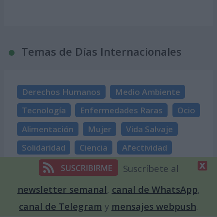
Temas de Días Internacionales
Derechos Humanos
Medio Ambiente
Tecnología
Enfermedades Raras
Ocio
Alimentación
Mujer
Vida Salvaje
Solidaridad
Ciencia
Afectividad
Biodiversidad
Política
Paz
Historia
Suscríbete al
Justicia social
Cáncer
Guerras
newsletter semanal
,
canal de WhatsApp
,
Humor
Medicina
canal de Telegram
y
mensajes webpush
.