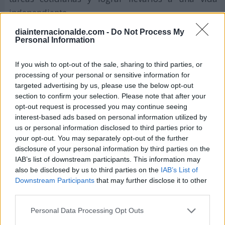
independiente.
diainternacionalde.com -
Do Not Process My
Entre sus pacientes se encuentran personas que han
Personal Information
sufrido enfermedades o lesiones, tales como:
If you wish to opt-out of the sale, sharing to third parties, or
Parálisis cerebral infantil.
processing of your personal or sensitive information for
targeted advertising by us, please use the below opt-out
Enfermedades degenerativas del sistema
section to confirm your selection. Please note that after your
nervioso central.
opt-out request is processed you may continue seeing
interest-based ads based on personal information utilized by
Insuficiencia renal.
us or personal information disclosed to third parties prior to
Lesiones de médula espinal.
your opt-out. You may separately opt-out of the further
disclosure of your personal information by third parties on the
Lesiones traumatológicas.
IAB’s list of downstream participants. This information may
also be disclosed by us to third parties on the
IAB’s List of
Discapacidad intelectual.
Downstream Participants
that may further disclose it to other
Trastornos postquirúrgicos.
third parties.
Trastornos reumáticos.
Personal Data Processing Opt Outs