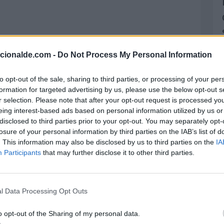
acionalde.com -
Do Not Process My Personal Information
to opt-out of the sale, sharing to third parties, or processing of your per
formation for targeted advertising by us, please use the below opt-out s
r selection. Please note that after your opt-out request is processed y
eing interest-based ads based on personal information utilized by us or
disclosed to third parties prior to your opt-out. You may separately opt-
losure of your personal information by third parties on the IAB’s list of
ura. Histórico y lemas anteriores
. This information may also be disclosed by us to third parties on the
IA
Participants
that may further disclose it to other third parties.
ima generación para que participe en
ra la celebración del Día Mundial de la
l Data Processing Opt Outs
mpoderar a la próxima generación para que
o opt-out of the Sharing of my personal data.
 destaca el importante papel de los jóvenes