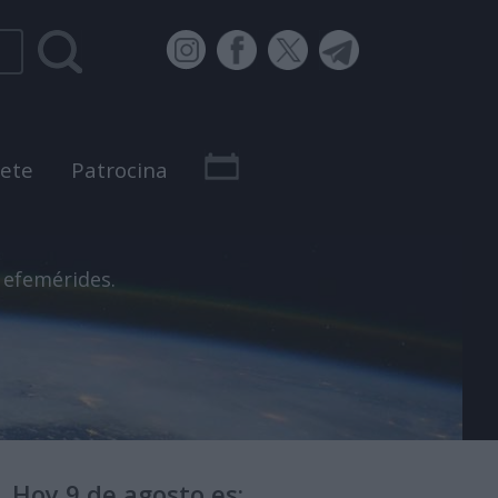
bete
Patrocina
 efemérides.
Hoy 9 de agosto es: