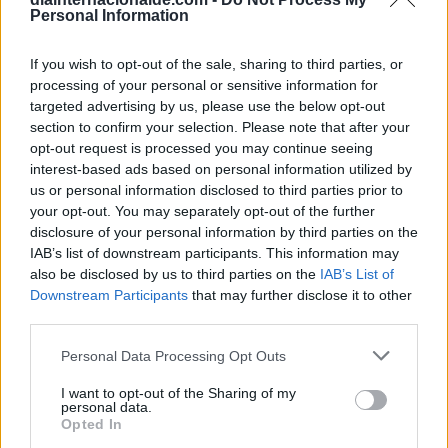
cultural. Con el tiempo, esta serie es reconocida
Personal Information
como una de las más exitosas de la historia,
cautivando audiencias tanto a nivel nacional
If you wish to opt-out of the sale, sharing to third parties, or
processing of your personal or sensitive information for
como internacional.
targeted advertising by us, please use the below opt-out
section to confirm your selection. Please note that after your
25 de octubre de 1997:
opt-out request is processed you may continue seeing
El futbolista argentino Diego Armando
interest-based ads based on personal information utilized by
us or personal information disclosed to third parties prior to
Maradona juega su último partido, en el que
your opt-out. You may separately opt-out of the further
clásico que enfrentó a su equipo, Boca Juniors,
disclosure of your personal information by third parties on the
contra River Plate.
IAB’s list of downstream participants. This information may
also be disclosed by us to third parties on the
IAB’s List of
Downstream Participants
that may further disclose it to other
25 de octubre de 1994:
third parties.
En Tegucigalpa, Honduras, se ratifica la
Declaración de Tegucigalpa, un acuerdo
Personal Data Processing Opt Outs
firmado por varios Gobiernos centroamericanos
I want to opt-out of the Sharing of my
que promueve la paz y el desarrollo en la región.
personal data.
Opted In
Este compromiso conjunto busca fortalecer la