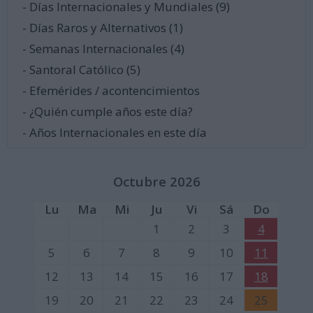
- Días Internacionales y Mundiales (9)
- Días Raros y Alternativos (1)
- Semanas Internacionales (4)
- Santoral Católico (5)
- Efemérides / acontencimientos
- ¿Quién cumple años este día?
- Años Internacionales en este día
Octubre 2026
Lu
Ma
Mi
Ju
Vi
Sá
Do
1
2
3
4
5
6
7
8
9
10
11
12
13
14
15
16
17
18
19
20
21
22
23
24
25