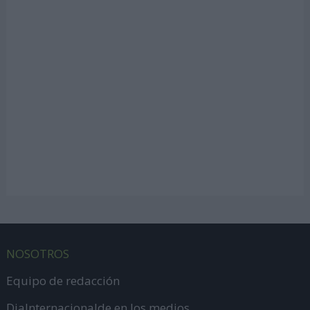
NOSOTROS
Equipo de redacción
DiaInternacionalde en los medios