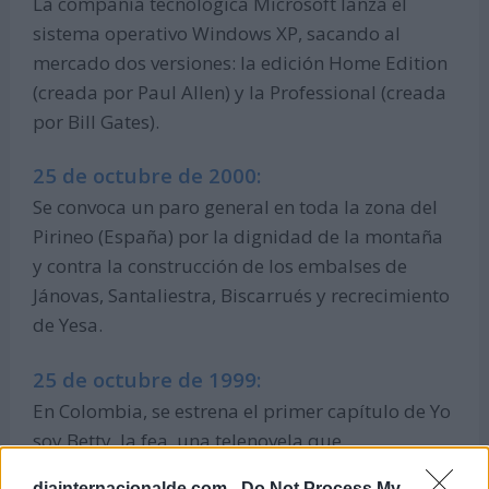
La compañía tecnológica Microsoft lanza el
sistema operativo Windows XP, sacando al
mercado dos versiones: la edición Home Edition
(creada por Paul Allen) y la Professional (creada
por Bill Gates).
25 de octubre de 2000:
Se convoca un paro general en toda la zona del
Pirineo (España) por la dignidad de la montaña
y contra la construcción de los embalses de
Jánovas, Santaliestra, Biscarrués y recrecimiento
de Yesa.
25 de octubre de 1999:
En Colombia, se estrena el primer capítulo de Yo
soy Betty, la fea, una telenovela que
rápidamente se convierte en un fenómeno
diainternacionalde.com -
Do Not Process My