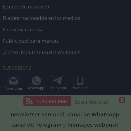
Equipo de redacción
DiaInternacionalde en los medios
Patrocinar un día
Publicidad para marcas
¿Cómo impulsar un día mundial?
SUSCRÍBETE
Suscríbete al
CONTACTA
newsletter semanal
,
canal de WhatsApp
,
Envíanos información
canal de Telegram
y
mensajes webpush
.
dias@diainternacionalde.com