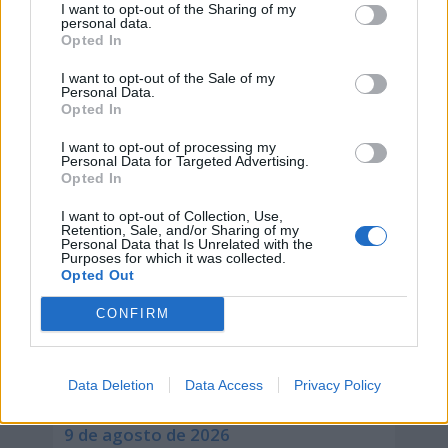
I want to opt-out of the Sharing of my
personal data.
Opted In
I want to opt-out of the Sale of my
Personal Data.
Opted In
I want to opt-out of processing my
Personal Data for Targeted Advertising.
Opted In
I want to opt-out of Collection, Use,
Retention, Sale, and/or Sharing of my
Personal Data that Is Unrelated with the
Purposes for which it was collected.
Opted Out
CONFIRM
Día Internacional de la Solidaridad
con la lucha de la Mujer en
Data Deletion
Data Access
Privacy Policy
Sudáfrica y Namibia
9 de agosto de 2026