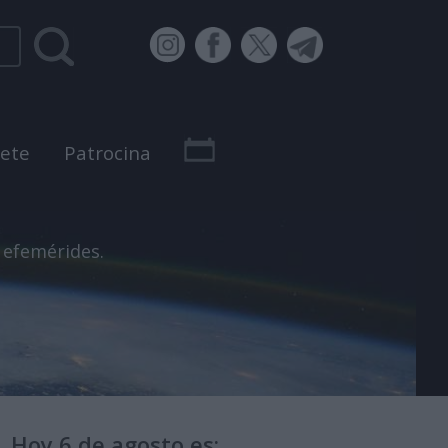
bete
Patrocina
 efemérides.
Hoy 6 de agosto es: