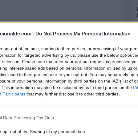
acionalde.com -
Do Not Process My Personal Information
do en la Carta fundacional de las Naciones
to opt-out of the sale, sharing to third parties, or processing of your per
cipios de resolución de disputas entre los
formation for targeted advertising by us, please use the below opt-out s
r selection. Please note that after your opt-out request is processed y
eing interest-based ads based on personal information utilized by us or
e radica en su vinculación con los objetivos
disclosed to third parties prior to your opt-out. You may separately opt-
losure of your personal information by third parties on the IAB’s list of
regiones del mundo, porque solo cooperando
. This information may also be disclosed by us to third parties on the
IA
e garantizar la supervivencia y desarrollo
Participants
that may further disclose it to other third parties.
undo en general
l Data Processing Opt Outs
o opt-out of the Sharing of my personal data.
a, es el de dar preponderancia a las acciones