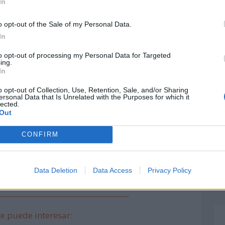
In
 en virtud de frenar un conflicto.
o opt-out of the Sale of my Personal Data.
 son consideradas multilateralismos, aunque
In
 hecho a resolver no afecta directamente al
blema.
to opt-out of processing my Personal Data for Targeted
ing.
In
e se vean afectadas una o varias naciones,
o opt-out of Collection, Use, Retention, Sale, and/or Sharing
acarrea migración, subida de los precios en
ersonal Data that Is Unrelated with the Purposes for which it
lected.
os e inestabilidad social y psicológica para
Out
ropia, como los que simplemente se enteran
CONFIRM
Data Deletion
Data Access
Privacy Policy
e puede interesar: