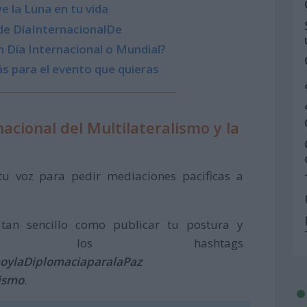
e la Luna en tu vida
de DíaInternacionalDe
 Día Internacional o Mundial?
s para el evento que quieras
acional del Multilateralismo y la
tu voz para pedir mediaciones pacificas a
s tan sencillo como publicar tu postura y
con los hashtags
moylaDiplomaciaparalaPaz
lismo
.