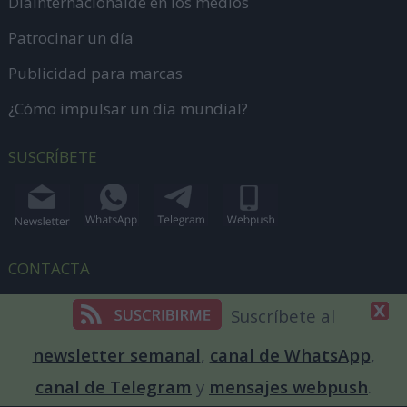
DiaInternacionalde en los medios
Patrocinar un día
Publicidad para marcas
¿Cómo impulsar un día mundial?
SUSCRÍBETE
CONTACTA
Envíanos información
Suscríbete al
dias@diainternacionalde.com
newsletter semanal
,
canal de WhatsApp
,
+34 644 62 56 16
canal de Telegram
y
mensajes webpush
.