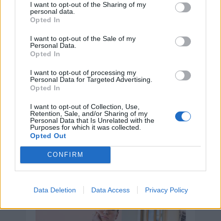
I want to opt-out of the Sharing of my
personal data.
Opted In
I want to opt-out of the Sale of my
Personal Data.
Opted In
I want to opt-out of processing my
Personal Data for Targeted Advertising.
Opted In
I want to opt-out of Collection, Use,
Retention, Sale, and/or Sharing of my
Personal Data that Is Unrelated with the
Día de la Encefalomielitis Miálgica
Purposes for which it was collected.
Severa o Síndrome de Fatiga
Opted Out
Crónica
CONFIRM
8 de agosto de 2026
Data Deletion
Data Access
Privacy Policy