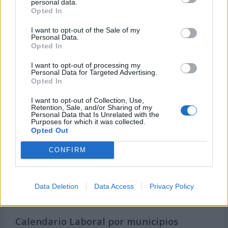
personal data.
Onomástica. Todos los santos
Opted In
Semanas Internacionales
I want to opt-out of the Sale of my
Años Internacionales
Personal Data.
Opted In
Qué se celebra el día de mi cumpleaños
Eventos internacionales de cultura
I want to opt-out of processing my
Personal Data for Targeted Advertising.
Los mejores canales de Youtube según
Opted In
nuestra audiencia. ¡Participa!
I want to opt-out of Collection, Use,
Crea una cuenta atrás para el evento que
Retention, Sale, and/or Sharing of my
Personal Data that Is Unrelated with the
quieras
Purposes for which it was collected.
Opted Out
¿Qué día crearías tu?
CONFIRM
Calendarios
Data Deletion
Data Access
Privacy Policy
Calendario Laboral por municipios