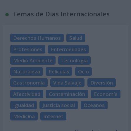
Temas de Días Internacionales
Derechos Humanos
Salud
Profesiones
Enfermedades
Medio Ambiente
Tecnología
Naturaleza
Películas
Ocio
Gastronomía
Vida Salvaje
Diversión
Afectividad
Contaminación
Economía
Igualdad
Justicia social
Océanos
Medicina
Internet