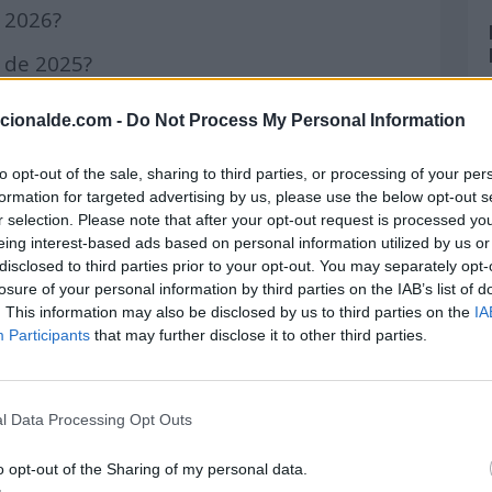
e 2026?
o de 2025?
o de 2024?
acionalde.com -
Do Not Process My Personal Information
e 2023?
to opt-out of the sale, sharing to third parties, or processing of your per
o de 2025?
formation for targeted advertising by us, please use the below opt-out s
r selection. Please note that after your opt-out request is processed y
e 2025?
eing interest-based ads based on personal information utilized by us or
disclosed to third parties prior to your opt-out. You may separately opt-
de 2026?
losure of your personal information by third parties on the IAB’s list of
. This information may also be disclosed by us to third parties on the
IA
e 2026?
Participants
that may further disclose it to other third parties.
o de 2026?
de 2024?
l Data Processing Opt Outs
de 2023?
o opt-out of the Sharing of my personal data.