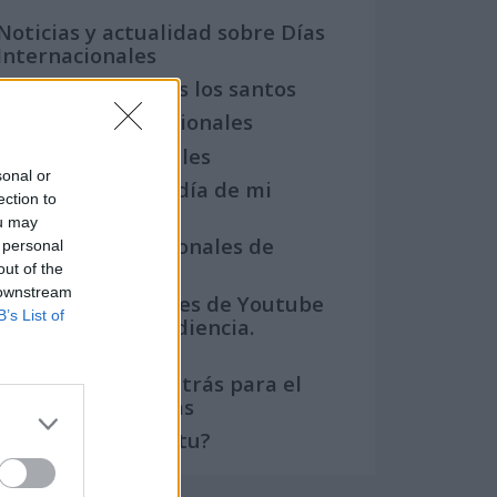
Noticias y actualidad sobre Días
Internacionales
Onomástica. Todos los santos
Semanas Internacionales
Años Internacionales
sonal or
Qué se celebra el día de mi
ection to
cumpleaños
ou may
Eventos internacionales de
 personal
cultura
out of the
 downstream
Los mejores canales de Youtube
B’s List of
según nuestra audiencia.
¡Participa!
Crea una cuenta atrás para el
evento que quieras
¿Qué día crearías tu?