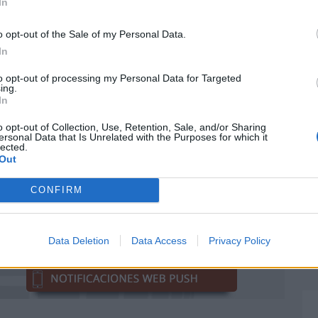
mbre de 2025?
In
 de 2026?
o opt-out of the Sale of my Personal Data.
In
e 2026?
to opt-out of processing my Personal Data for Targeted
de 2025?
ing.
In
 de 2024?
o opt-out of Collection, Use, Retention, Sale, and/or Sharing
ersonal Data that Is Unrelated with the Purposes for which it
lected.
Out
CONFIRM
Data Deletion
Data Access
Privacy Policy