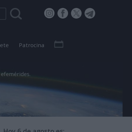
bete
Patrocina
 efemérides.
Hoy 6 de agosto es: