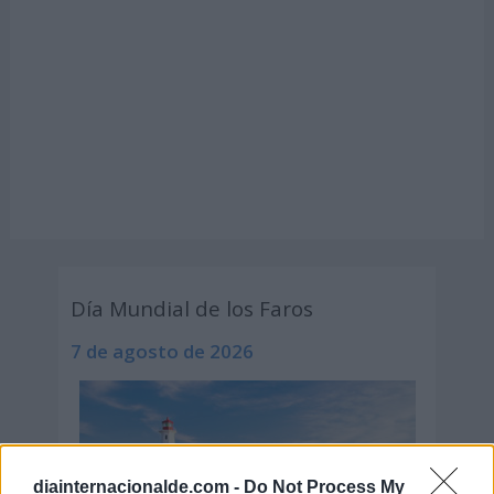
Día Mundial de los Faros
7 de agosto de 2026
diainternacionalde.com -
Do Not Process My