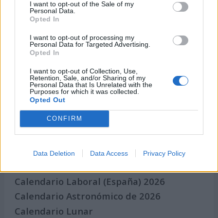
I want to opt-out of the Sale of my
Eventos internacionales de cultura
Personal Data.
Opted In
Los mejores canales de Youtube según
nuestra audiencia. ¡Participa!
I want to opt-out of processing my
Personal Data for Targeted Advertising.
Crea una cuenta atrás para el evento que
Opted In
quieras
I want to opt-out of Collection, Use,
¿Qué día crearías tu?
Retention, Sale, and/or Sharing of my
Personal Data that Is Unrelated with the
Purposes for which it was collected.
Opted Out
Calendarios
CONFIRM
Data Deletion
Data Access
Privacy Policy
Calendario Laboral por municipios
(España)
Calendario Laboral (España) 2026
Calendario Astronómico de 2026
Calendario Lunar