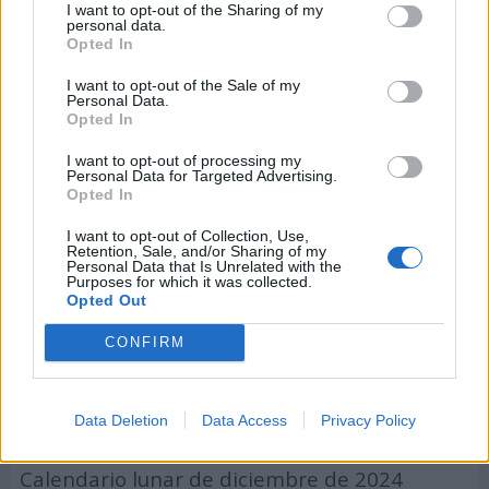
Calendario lunar de enero de 2024
I want to opt-out of the Sharing of my
personal data.
Calendario lunar de febrero de 2024
Opted In
Calendario lunar de marzo de 2024
I want to opt-out of the Sale of my
Personal Data.
Opted In
Calendario lunar de abril de 2024
I want to opt-out of processing my
Calendario lunar de mayo de 2024
Personal Data for Targeted Advertising.
Opted In
Calendario lunar de junio de 2024
I want to opt-out of Collection, Use,
Retention, Sale, and/or Sharing of my
Calendario lunar de julio de 2024
Personal Data that Is Unrelated with the
Purposes for which it was collected.
Opted Out
Calendario lunar de agosto de 2024
CONFIRM
Calendario lunar de septiembre de 2024
Calendario lunar de octubre de 2024
Data Deletion
Data Access
Privacy Policy
Calendario lunar de noviembre de 2024
Calendario lunar de diciembre de 2024