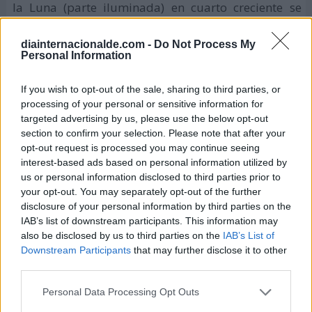
la Luna (parte iluminada) en cuarto creciente se
asemeja a una letra "D" desde el hemisferio norte,
diainternacionalde.com -
Do Not Process My
pero desde el hemisferio sur la parte iluminada se
Personal Information
verá en la mitad izquierda y se asemejará a la letra
"C"; y al contrario en cuarto menguante.
If you wish to opt-out of the sale, sharing to third parties, or
processing of your personal or sensitive information for
Este aspecto se acentúa según nos alejemos del
targeted advertising by us, please use the below opt-out
ecuador
. Cerca del ecuador la parte iluminada de la
section to confirm your selection. Please note that after your
opt-out request is processed you may continue seeing
luna aparecerá más "horizontal" respecto del
interest-based ads based on personal information utilized by
horizonte.
us or personal information disclosed to third parties prior to
your opt-out. You may separately opt-out of the further
Más información para
reconocer la fase lunar en la
disclosure of your personal information by third parties on the
que nos encontramos
.
IAB’s list of downstream participants. This information may
also be disclosed by us to third parties on the
IAB’s List of
Downstream Participants
that may further disclose it to other
third parties.
Calendario lunar de 2024
Personal Data Processing Opt Outs