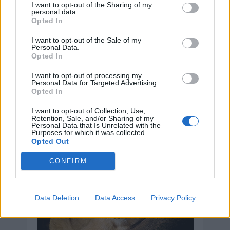
I want to opt-out of the Sharing of my
personal data.
Opted In
I want to opt-out of the Sale of my
Personal Data.
Opted In
I want to opt-out of processing my
Personal Data for Targeted Advertising.
Hoy 10 de agosto es:
Opted In
I want to opt-out of Collection, Use,
Retention, Sale, and/or Sharing of my
Personal Data that Is Unrelated with the
Día Mundial del León
Purposes for which it was collected.
Opted Out
10 de agosto de 2026
CONFIRM
Data Deletion
Data Access
Privacy Policy