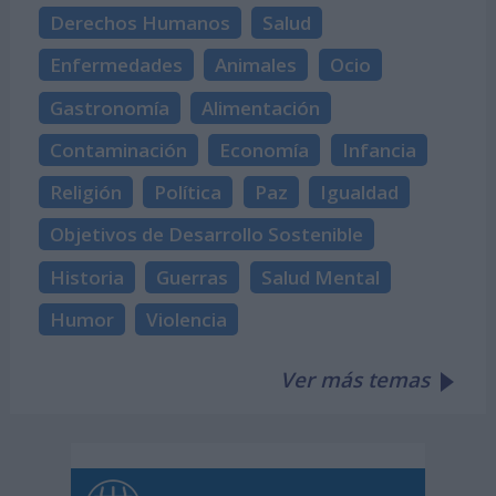
Derechos Humanos
Salud
Enfermedades
Animales
Ocio
Gastronomía
Alimentación
Contaminación
Economía
Infancia
Religión
Política
Paz
Igualdad
Objetivos de Desarrollo Sostenible
Historia
Guerras
Salud Mental
Humor
Violencia
Ver más temas