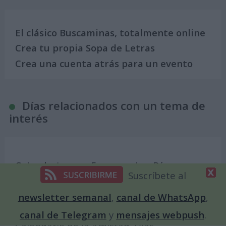
El clásico Buscaminas, totalmente online
Crea tu propia Sopa de Letras
Crea una cuenta atrás para un evento
Días relacionados con un tema de
interés
Calendario para Enamorados. Días
Suscríbete al
internacionales y mundiales del amor
Calendario feminista: días del año
newsletter semanal
,
canal de WhatsApp
,
dedicados a la mujer
canal de Telegram
y
mensajes webpush
.