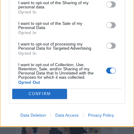
I want to opt-out of the Sharing of my
personal data.
Opted In
I want to opt-out of the Sale of my
Personal Data.
Opted In
I want to opt-out of processing my
Personal Data for Targeted Advertising.
Opted In
I want to opt-out of Collection, Use,
Día de la Encefalomielitis Miálgica
Retention, Sale, and/or Sharing of my
Severa o Síndrome de Fatiga
Personal Data that Is Unrelated with the
Purposes for which it was collected.
Crónica
Opted Out
8 de agosto de 2026
CONFIRM
Data Deletion
Data Access
Privacy Policy