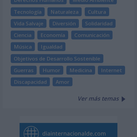
Tecnología
Naturaleza
Cultura
Vida Salvaje
Diversión
Solidaridad
Ciencia
Economía
Comunicación
Música
Igualdad
Objetivos de Desarrollo Sostenible
Guerras
Humor
Medicina
Internet
Discapacidad
Amor
Ver más temas