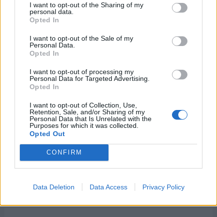
I want to opt-out of the Sharing of my
Internacionales
personal data.
Opted In
Onomástica. Todos los santos
Semanas Internacionales
I want to opt-out of the Sale of my
Personal Data.
Años Internacionales
Opted In
Qué se celebra el día de mi cumpleaños
I want to opt-out of processing my
Personal Data for Targeted Advertising.
Eventos internacionales de cultura
Opted In
Los mejores canales de Youtube según
I want to opt-out of Collection, Use,
nuestra audiencia. ¡Participa!
Retention, Sale, and/or Sharing of my
Personal Data that Is Unrelated with the
Crea una cuenta atrás para el evento que
Purposes for which it was collected.
quieras
Opted Out
¿Qué día crearías tu?
CONFIRM
Calendarios
Data Deletion
Data Access
Privacy Policy