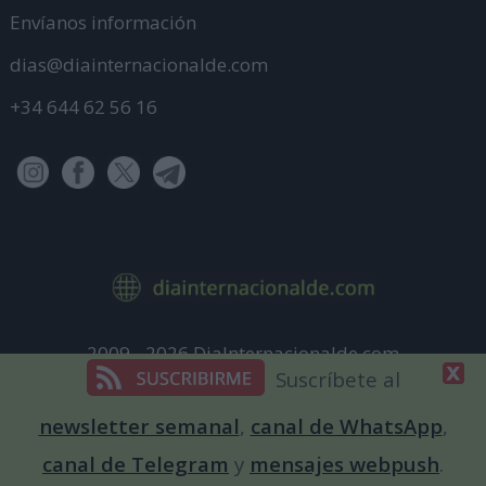
Envíanos información
dias@diainternacionalde.com
+34 644 62 56 16
2009 - 2026 DiaInternacionalde.com
Suscríbete al
Aviso Legal
Política de Privacidad
newsletter semanal
,
canal de WhatsApp
,
Política de cookies
canal de Telegram
y
mensajes webpush
.