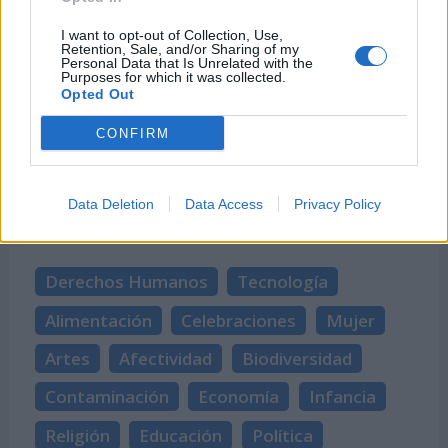
I want to opt-out of Collection, Use,
Retention, Sale, and/or Sharing of my
Personal Data that Is Unrelated with the
Purposes for which it was collected.
Opted Out
CONFIRM
Temas de Días Internacionales
Data Deletion
Data Access
Privacy Policy
Derechos Humanos
Tecnología
Alimentación
Celebraciones
Mujer
Artes
Afectividad
Biodiversidad
Contaminación
Economía
Infancia
Religión
Educación
Política