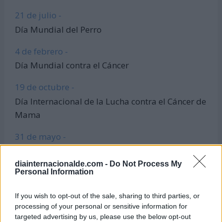
21 de julio -
Día Mundial del Perro
4 de febrero -
Día Mundial contra el Cáncer
19 de octubre -
Día Internacional de la Lucha contra el Cáncer de
Mama
31 de mayo -
Día Mundial sin Tabaco
diainternacionalde.com -
Do Not Process My
24 de octubre -
Personal Information
Día de las Naciones Unidas
If you wish to opt-out of the sale, sharing to third parties, or
processing of your personal or sensitive information for
20 de marzo -
targeted advertising by us, please use the below opt-out