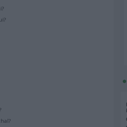
i?
ui?
?
hal?