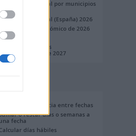
Calendario Laboral por municipios
(España)
Calendario Laboral (España) 2026
Calendario Astronómico de 2026
Calendario Lunar
Calendario de Días
Internacionales de 2027
Calculadoras
Calcula la diferencia entre fechas
Sumar o restar días o semanas a
una fecha
Calcular días hábiles