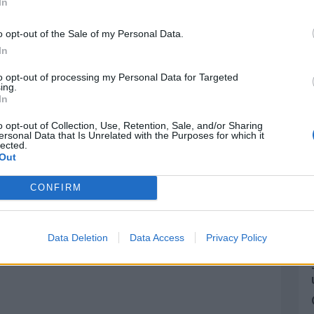
In
Horóscopo Chino
o opt-out of the Sale of my Personal Data.
In
to opt-out of processing my Personal Data for Targeted
ing.
In
o opt-out of Collection, Use, Retention, Sale, and/or Sharing
ersonal Data that Is Unrelated with the Purposes for which it
lected.
Out
CONFIRM
Data Deletion
Data Access
Privacy Policy