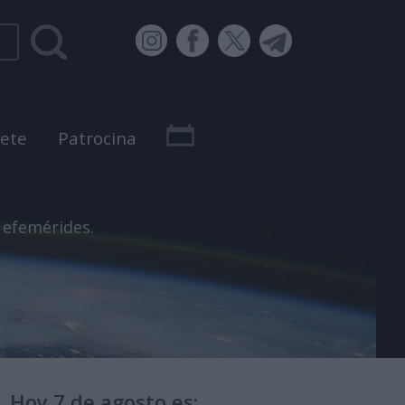
bete
Patrocina
 efemérides.
Hoy 7 de agosto es: