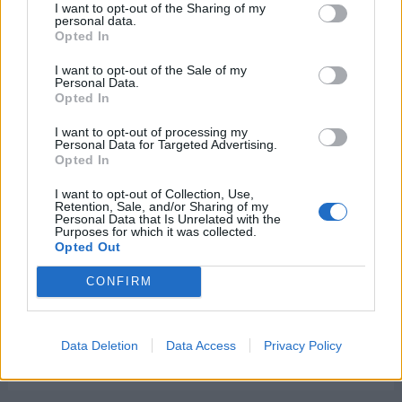
I want to opt-out of the Sharing of my
-
Día Internacional del Cine 3D
personal data.
Opted In
-
Día Mundial del no uso de Plaguicidas
I want to opt-out of the Sale of my
-
Día Internacional del Euskera
Personal Data.
Opted In
I want to opt-out of processing my
Personal Data for Targeted Advertising.
Semanas Internacionales cercanas
Opted In
I want to opt-out of Collection, Use,
Retention, Sale, and/or Sharing of my
Personal Data that Is Unrelated with the
Tercera semana de enero
Purposes for which it was collected.
Opted Out
Semana Europea de Prevención del
Cáncer de Cuello Uterino
CONFIRM
Del 18 al 25 de enero
Semana de Oración por la Unidad de los
Data Deletion
Data Access
Privacy Policy
Cristianos