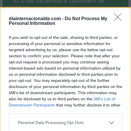
celebra ...
diainternacionalde.com -
Do Not Process My
Personal Information
-
Día Mundial de los Futuros
-
Día Mundial de la Alfabetización Informática
If you wish to opt-out of the sale, sharing to third parties, or
processing of your personal or sensitive information for
targeted advertising by us, please use the below opt-out
section to confirm your selection. Please note that after your
opt-out request is processed you may continue seeing
Días Internacionales y Mundiales
interest-based ads based on personal information utilized by
cercanos
us or personal information disclosed to third parties prior to
your opt-out. You may separately opt-out of the further
disclosure of your personal information by third parties on the
3 de diciembre
IAB’s list of downstream participants. This information may
also be disclosed by us to third parties on the
IAB’s List of
-
Día Internacional de las Personas con
Downstream Participants
that may further disclose it to other
third parties.
Discapacidad
Personal Data Processing Opt Outs
-
Día Internacional del Médico